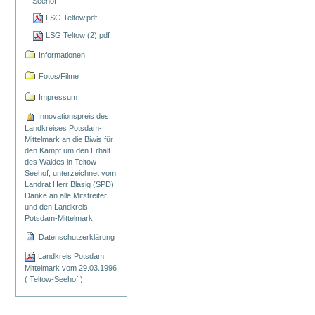
Seehof
LSG Teltow.pdf
LSG Teltow (2).pdf
Informationen
Fotos/Filme
Impressum
Innovationspreis des
Landkreises Potsdam-
Mittelmark an die Biwis für
den Kampf um den Erhalt
des Waldes in Teltow-
Seehof, unterzeichnet vom
Landrat Herr Blasig (SPD)
Danke an alle Mitstreiter
und den Landkreis
Potsdam-Mittelmark.
Datenschutzerklärung
Landkreis Potsdam
Mittelmark vom 29.03.1996
( Teltow-Seehof )