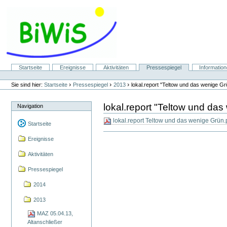
Direkt
zum
Inhalt
|
Direkt
zur
Navigation
Sektionen
Startseite
Ereignisse
Aktivitäten
Pressespiegel
Informatio
Benutzerspezifische
Werkzeuge
›
›
›
Sie sind hier:
Startseite
Pressespiegel
2013
lokal.report "Teltow und das wenige Gr
lokal.report "Teltow und da
Navigation
lokal.report Teltow und das wenige Grün
Startseite
Ereignisse
Aktivitäten
Pressespiegel
2014
2013
MAZ 05.04.13,
Altanschließer