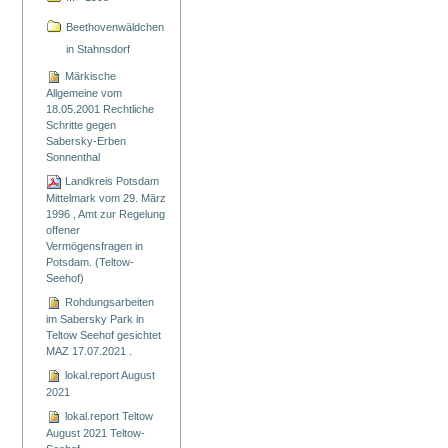
Beethovenwäldchen
in Stahnsdorf
Märkische
Allgemeine vom
18.05.2001 Rechtliche
Schritte gegen
Sabersky-Erben
Sonnenthal
Landkreis Potsdam
Mittelmark vom 29. März
1996 , Amt zur Regelung
offener
Vermögensfragen in
Potsdam. (Teltow-
Seehof)
Rohdungsarbeiten
im Sabersky Park in
Teltow Seehof gesichtet
MAZ 17.07.2021 .
lokal.report August
2021
lokal.report Teltow
August 2021 Teltow-