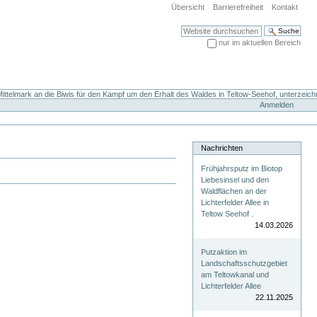
Übersicht
Barrierefreiheit
Kontakt
Website durchsuchen
nur im aktuellen Bereich
Erweiterte Suche…
ttelmark an die Biwis für den Kampf um den Erhalt des Waldes in Teltow-Seehof, unterzeich
Anmelden
Nachrichten
Frühjahrsputz im Biotop
Liebesinsel und den
Waldflächen an der
Lichterfelder Allee in
Teltow Seehof .
14.03.2026
Putzaktion im
Landschaftsschutzgebiet
am Teltowkanal und
Lichterfelder Allee
22.11.2025