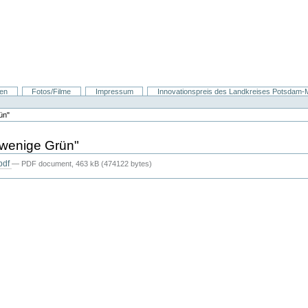
nen
Fotos/Filme
Impressum
Innovationspreis des Landkreises Potsdam-Mi
ün"
s wenige Grün"
.pdf
— PDF document, 463 kB (474122 bytes)