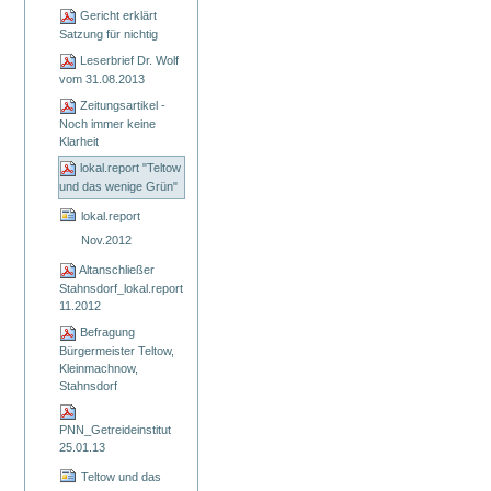
Gericht erklärt
Satzung für nichtig
Leserbrief Dr. Wolf
vom 31.08.2013
Zeitungsartikel -
Noch immer keine
Klarheit
lokal.report "Teltow
und das wenige Grün"
lokal.report
Nov.2012
Altanschließer
Stahnsdorf_lokal.report
11.2012
Befragung
Bürgermeister Teltow,
Kleinmachnow,
Stahnsdorf
PNN_Getreideinstitut
25.01.13
Teltow und das