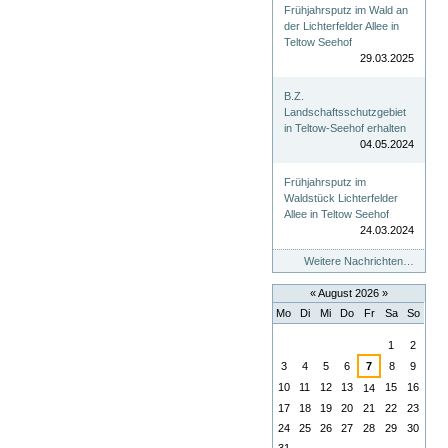
Frühjahrsputz im Wald an
der Lichterfelder Allee in
Teltow Seehof
29.03.2025
B.Z.
Landschaftsschutzgebiet
in Teltow-Seehof erhalten
04.05.2024
Frühjahrsputz im
Waldstück Lichterfelder
Allee in Teltow Seehof
24.03.2024
Weitere Nachrichten…
«
August 2026
»
Mo
Di
Mi
Do
Fr
Sa
So
August
1
2
3
4
5
6
7
8
9
10
11
12
13
15
16
14
17
18
19
20
21
22
23
24
25
26
27
28
29
30
31