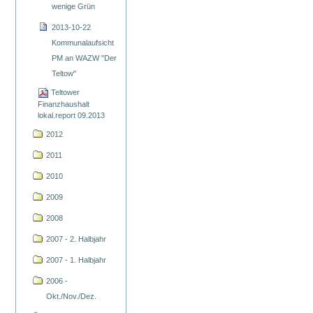
wenige Grün
2013-10-22
Kommunalaufsicht
PM an WAZW "Der
Teltow"
Teltower
Finanzhaushalt
lokal.report 09.2013
2012
2011
2010
2009
2008
2007 - 2. Halbjahr
2007 - 1. Halbjahr
2006 -
Okt./Nov./Dez.