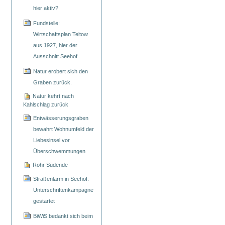
hier aktiv?
Fundstelle:
Wirtschaftsplan Teltow
aus 1927, hier der
Ausschnitt Seehof
Natur erobert sich den
Graben zurück.
Natur kehrt nach
Kahlschlag zurück
Entwässerungsgraben
bewahrt Wohnumfeld der
Liebesinsel vor
Überschwemmungen
Rohr Südende
Straßenlärm in Seehof:
Unterschriftenkampagne
gestartet
BiWiS bedankt sich beim