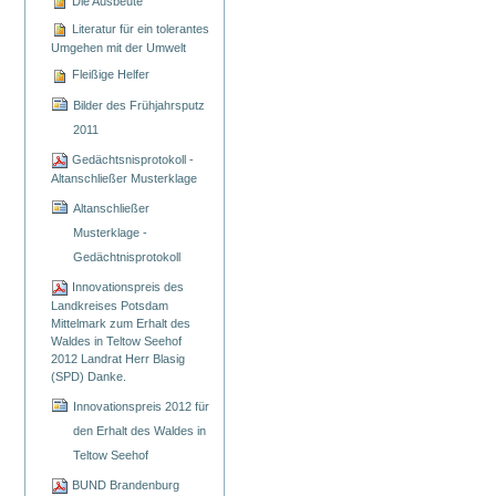
Die Ausbeute
Literatur für ein tolerantes
Umgehen mit der Umwelt
Fleißige Helfer
Bilder des Frühjahrsputz
2011
Gedächtsnisprotokoll -
Altanschließer Musterklage
Altanschließer
Musterklage -
Gedächtnisprotokoll
Innovationspreis des
Landkreises Potsdam
Mittelmark zum Erhalt des
Waldes in Teltow Seehof
2012 Landrat Herr Blasig
(SPD) Danke.
Innovationspreis 2012 für
den Erhalt des Waldes in
Teltow Seehof
BUND Brandenburg