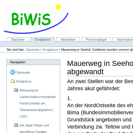
Direkt
zum
Inhalt
|
Direkt
zur
Navigation
Sektionen
Startseite
Ereignisse
Aktivitäten
Pressespiegel
Informatio
Benutzerspezifische
Werkzeuge
›
›
Sie sind hier:
Startseite
Ereignisse
Mauerweg in Seehof: Gefahren wurden vorerst a
Mauerweg in Seehof
Navigation
abgewandt
Startseite
An zwei Stellen war der B
Ereignisse
Jahres akut gefährdet:
Bebauung im
Landschaftsschutzgebiet
1.
Parforceheide am
An der NordOstseite des eh
Teltowkanal abgelehnt (
Bima (Bundesimmobilienver
LSG)
Grundstück angeboten und 
Die Stadt Teltow und
Verbindung zw. Teltow und B
betroffene Familien