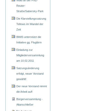
Wald an der Fritz-
Reuter-
Straße/Sabersky-Park
Die Klarstellungssatzung
Teltows im Wandel der
Zeit
BiWiS unterstützt die
Initiative gg. Fluglärm
Einladung zur
Mitgliederversammlung
am 10.02.2011
Satzungsänderung
erfolgt, neuer Vorstand
gewählt!
Der neue Vorstand nimmt
die Arbeit auf!
Bürgerversammlung -
Altanschließer