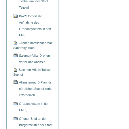
Tiefbauamt der Stadt
Teltow!
BiWiS fordert die
Aufnahme des
Grabensystems in den
FNP
Graben nördlichder Max-
Sabersky-Allee
Salomon-Villa: Drohen
Verfall und Abriss?
Salomon-Villa in Teltow
Seehof
Ältenstenrat: B-Plan für
nördliches Seehof nicht
erforderlich
Grabensystem in den
FNP*)
Offener Brief an den
Bürgermeister der Stadt