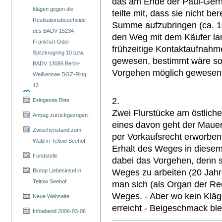
das am Ende der Paul-Gerha
klagen gegen die
teilte mit, dass sie nicht b
Restitutionsbescheide
Summe aufzubringen (ca. 10 
des BADV 15234
den Weg mit dem Käufer lang
Frankfurt-Oder
frühzeitige Kontaktaufnahm
Spitzkrugring 10 bzw.
gewesen, bestimmt wäre so
BADV 13086 Berlin-
Vorgehen möglich gewesen
Weißensee DGZ-Ring
12.
2.
Dringende Bitte
Zwei Flurstücke am östlich
Antrag zurückgezogen !
eines davon geht der Maue
Zwischenstand zum
per Vorkaufsrecht erworben
Wald in Teltow Seehof
Erhalt des Weges in diesem A
Fundstelle
dabei das Vorgehen, denn st
Biotop Liebesinsel in
Weges zu arbeiten (20 Jahr
Teltow Seehof
man sich (als Organ der Rec
Weges. - Aber wo kein Kläge
Neue Webseite
erreicht - Beigeschmack ble
Infoabend 2006-03-06