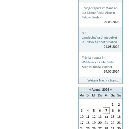
Frühjahrsputz im Wald an
der Lichterfelder Allee in
Teltow Seehof
29.03.2025
B.Z.
Landschaftsschutzgebiet
in Teltow-Seehof erhalten
04.05.2024
Frühjahrsputz im
Waldstück Lichterfelder
Allee in Teltow Seehof
24.03.2024
Weitere Nachrichten…
«
August 2026
»
Mo
Di
Mi
Do
Fr
Sa
So
August
1
2
3
4
5
6
7
8
9
10
11
12
13
15
16
14
17
18
19
20
21
22
23
24
25
26
27
28
29
30