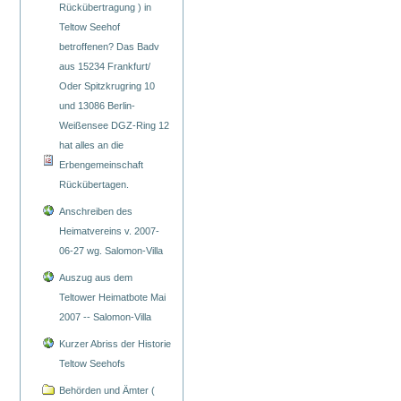
Rückübertragung ) in
Teltow Seehof
betroffenen? Das Badv
aus 15234 Frankfurt/
Oder Spitzkrugring 10
und 13086 Berlin-
Weißensee DGZ-Ring 12
hat alles an die
Erbengemeinschaft
Rückübertagen.
Anschreiben des
Heimatvereins v. 2007-
06-27 wg. Salomon-Villa
Auszug aus dem
Teltower Heimatbote Mai
2007 -- Salomon-Villa
Kurzer Abriss der Historie
Teltow Seehofs
Behörden und Ämter (