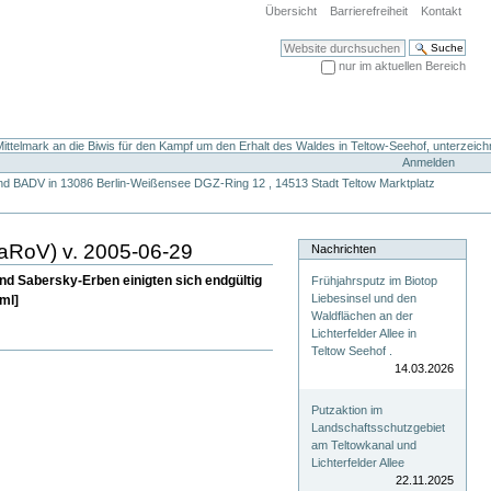
Übersicht
Barrierefreiheit
Kontakt
Website durchsuchen
nur im aktuellen Bereich
Erweiterte Suche…
ttelmark an die Biwis für den Kampf um den Erhalt des Waldes in Teltow-Seehof, unterzeich
Anmelden
nd BADV in 13086 Berlin-Weißensee DGZ-Ring 12 , 14513 Stadt Teltow Marktplatz
BaRoV) v. 2005-06-29
Nachrichten
d Sabersky-Erben einigten sich endgültig
Frühjahrsputz im Biotop
Liebesinsel und den
ml]
Waldflächen an der
Lichterfelder Allee in
Teltow Seehof .
14.03.2026
Putzaktion im
Landschaftsschutzgebiet
am Teltowkanal und
Lichterfelder Allee
22.11.2025