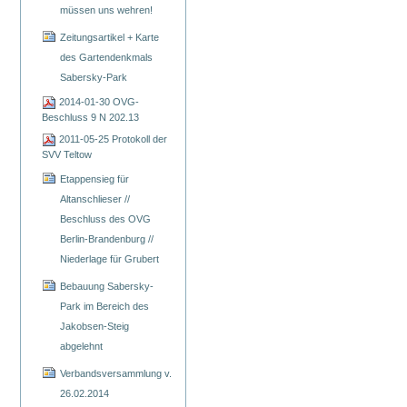
müssen uns wehren!
Zeitungsartikel + Karte
des Gartendenkmals
Sabersky-Park
2014-01-30 OVG-
Beschluss 9 N 202.13
2011-05-25 Protokoll der
SVV Teltow
Etappensieg für
Altanschlieser //
Beschluss des OVG
Berlin-Brandenburg //
Niederlage für Grubert
Bebauung Sabersky-
Park im Bereich des
Jakobsen-Steig
abgelehnt
Verbandsversammlung v.
26.02.2014