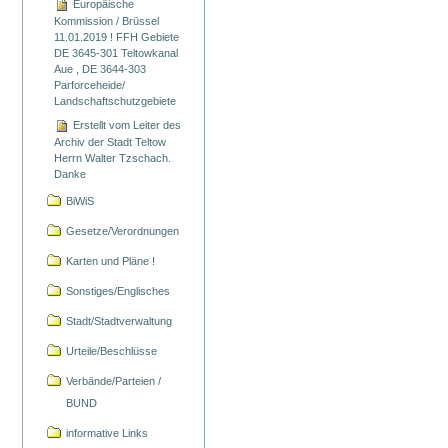
Europäische
Kommission / Brüssel
11.01.2019 ! FFH Gebiete
DE 3645-301 Teltowkanal
Aue , DE 3644-303
Parforceheide/
Landschaftschutzgebiete
Erstellt vom Leiter des
Archiv der Stadt Teltow
Herrn Walter Tzschach.
Danke
BiWiS
Gesetze/Verordnungen
Karten und Pläne !
Sonstiges/Englisches
Stadt/Stadtverwaltung
Urteile/Beschlüsse
Verbände/Parteien /
BUND
informative Links