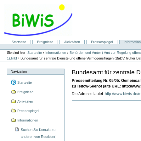
Direkt
zum
Inhalt
|
Direkt
zur
Navigation
Sektionen
Startseite
Ereignisse
Aktivitäten
Pressespiegel
Informatio
Benutzerspezifische
Werkzeuge
›
›
Sie sind hier:
Startseite
Informationen
Behörden und Ämter ( Amt zur Regelung offen
›
1).link!
Bundesamt für zentrale Dienste und offene Vermögensfragen (BaDV, früher Ba
Bundesamt für zentrale 
Navigation
Pressemitteilung Nr. 05/05: Gemeins
Startseite
zu Teltow-Seehof [alte URL: http://w
Ereignisse
Die Adresse lautet:
http://www.biwis.de
Aktivitäten
Pressespiegel
Informationen
Suchen Sie Kontakt zu
anderen von Restition(