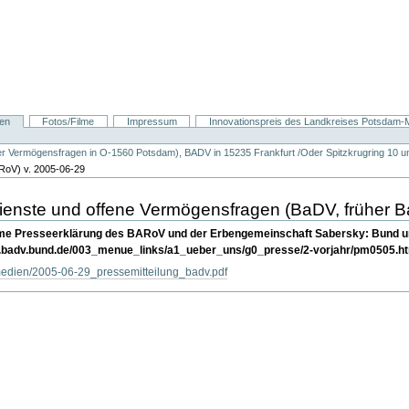
nen
Fotos/Filme
Impressum
Innovationspreis des Landkreises Potsdam-Mi
er Vermögensfragen in O-1560 Potsdam), BADV in 15235 Frankfurt /Oder Spitzkrugring 10 u
RoV) v. 2005-06-29
Dienste und offene Vermögensfragen (BaDV, früher 
ame Presseerklärung des BARoV und der Erbengemeinschaft Sabersky: Bund un
ww.badv.bund.de/003_menue_links/a1_ueber_uns/g0_presse/2-vorjahr/pm0505.ht
/medien/2005-06-29_pressemitteilung_badv.pdf