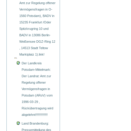
Amt zur Regelung offener
Vermögensfragen in O-
1560 Potsdam), BADV in
15235 Frankfurt /Oder
Spitzkrugring 10 und
BADV in 13086 Berlin-
Weißensee DGZ-Ring 12
, 14513 Stadt Teltow
Marktplatz 1).link!
Der Landkreis
Potsdam-Mittelmark:
Der Landrat: Amt zur
Regelung offener
Vermögensfragen in
Potsdam (ARoV) vom
1996-03-29 ,
Rückübertragung wird
abgelehnt!!!!!!!!!!!!!!
Land Brandenburg:
Pressemitteilung des