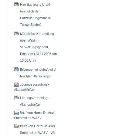
Hier das letzte Urteil
bezüglich der
Parzellierung/Wald in
Teltow Seehof
Mündliche Verhandlung
über Wald im
Verwaltungsgericht
Potsdam (13.11.2008 um
13.00 Uhr)
Erbengemeinschaft wird
Rechtsmittel einlegen
Lösungsvorschlag -
Altanschließer
Lösungsvorschlag -
Altanschließer
Brief von Herrn Dr. Axel
Stommel an WAZV
Brief von Herrn Dr. Axel
Stommel an WAZV - Wir