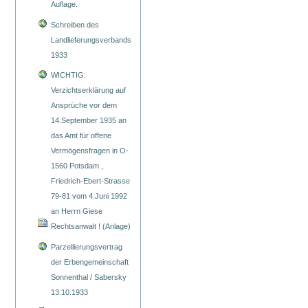
Auflage.
Schreiben des
Landlieferungsverbands
1933
WICHTIG:
Verzichtserklärung auf
Ansprüche vor dem
14.September 1935 an
das Amt für offene
Vermögensfragen in O-
1560 Potsdam ,
Friedrich-Ebert-Strasse
79-81 vom 4.Juni 1992
an Herrn Giese
Rechtsanwalt ! (Anlage)
Parzellierungsvertrag
der Erbengemeinschaft
Sonnenthal / Sabersky
13.10.1933