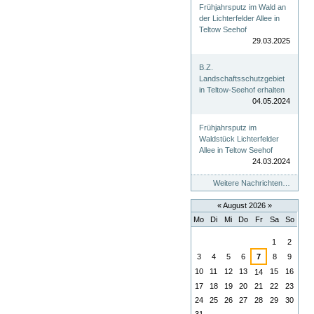
Frühjahrsputz im Wald an
der Lichterfelder Allee in
Teltow Seehof
29.03.2025
B.Z.
Landschaftsschutzgebiet
in Teltow-Seehof erhalten
04.05.2024
Frühjahrsputz im
Waldstück Lichterfelder
Allee in Teltow Seehof
24.03.2024
Weitere Nachrichten…
«
August 2026
»
Mo
Di
Mi
Do
Fr
Sa
So
August
1
2
3
4
5
6
7
8
9
10
11
12
13
15
16
14
17
18
19
20
21
22
23
24
25
26
27
28
29
30
31