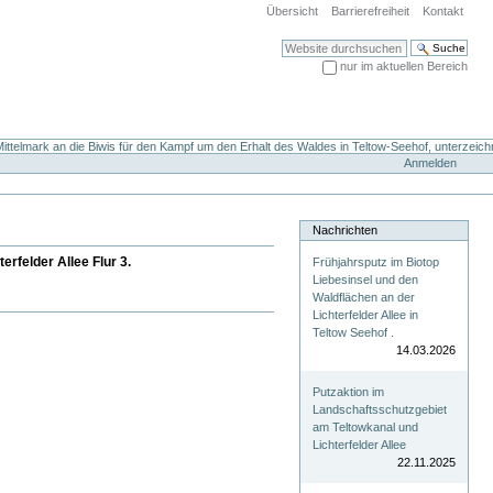
Übersicht
Barrierefreiheit
Kontakt
Website durchsuchen
nur im aktuellen Bereich
Erweiterte Suche…
ttelmark an die Biwis für den Kampf um den Erhalt des Waldes in Teltow-Seehof, unterzeich
Anmelden
Nachrichten
rfelder Allee Flur 3.
Frühjahrsputz im Biotop
Liebesinsel und den
Waldflächen an der
Lichterfelder Allee in
Teltow Seehof .
14.03.2026
Putzaktion im
Landschaftsschutzgebiet
am Teltowkanal und
Lichterfelder Allee
22.11.2025