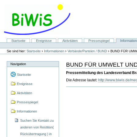
Direkt
zum
Inhalt
|
Direkt
zur
Navigation
Sektionen
Startseite
Ereignisse
Aktivitäten
Pressespiegel
Informatio
Benutzerspezifische
Werkzeuge
›
›
›
Sie sind hier:
Startseite
Informationen
Verbände/Parteien / BUND
BUND FÜR UMWE
BUND FÜR UMWELT UND 
Navigation
Pressemitteilung des Landesverband Bran
Startseite
Die Adresse lautet:
http://www.biwis.de/
Ereignisse
Aktivitäten
Pressespiegel
Informationen
Suchen Sie Kontakt zu
anderen von Restition(
Rückübertragung ) in