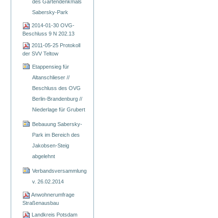
des Gartendenkmals
Sabersky-Park
2014-01-30 OVG-
Beschluss 9 N 202.13
2011-05-25 Protokoll
der SVV Teltow
Etappensieg für
Altanschlieser //
Beschluss des OVG
Berlin-Brandenburg //
Niederlage für Grubert
Bebauung Sabersky-
Park im Bereich des
Jakobsen-Steig
abgelehnt
Verbandsversammlung
v. 26.02.2014
Anwohnerumfrage
Straßenausbau
Landkreis Potsdam