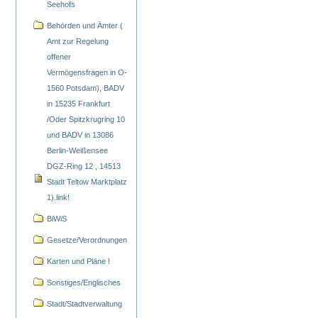
Seehofs
Behörden und Ämter (
Amt zur Regelung
offener
Vermögensfragen in O-
1560 Potsdam), BADV
in 15235 Frankfurt
/Oder Spitzkrugring 10
und BADV in 13086
Berlin-Weißensee
DGZ-Ring 12 , 14513
Stadt Teltow Marktplatz
1).link!
BiWiS
Gesetze/Verordnungen
Karten und Pläne !
Sonstiges/Englisches
Stadt/Stadtverwaltung