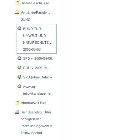
Urteile/Beschlüsse
Verbände/Parteien /
BUND
BUND FÜR
UMWELT UND
NATURSCHUTZ v.
2006-03-08
SPD v. 2006-04-06:
CDU v. 2006-04:
SPD (ohne Datum)
www.ag-
teltowkanalaue.net
informative Links
Hier das letzte Urteil
bezüglich der
Parzellierung/Wald in
Teltow Seehof