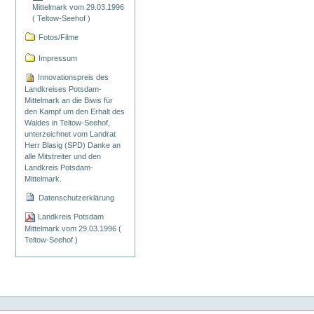
Mittelmark vom 29.03.1996
( Teltow-Seehof )
Fotos/Filme
Impressum
Innovationspreis des
Landkreises Potsdam-
Mittelmark an die Biwis für
den Kampf um den Erhalt des
Waldes in Teltow-Seehof,
unterzeichnet vom Landrat
Herr Blasig (SPD) Danke an
alle Mitstreiter und den
Landkreis Potsdam-
Mittelmark.
Datenschutzerklärung
Landkreis Potsdam
Mittelmark vom 29.03.1996 (
Teltow-Seehof )