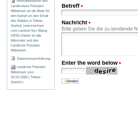
Innovationspreis des
Betreff
(Erforderlich)
Landkreises Potsdam-
Mittelmark an die Biwis für
den Kampf um den Erhalt
des Waldes in Teltow-
Nachricht
(Erforderlich)
Seehof, unterzeichnet
Bitte geben Sie die zu sendende Na
vom Landrat Herr Blasig
(SPD) Danke an alle
Mitstreiter und den
Landkreis Potsdam-
Mittelmark.
Datenschutzerklärung
Enter the word below
(Erford
Landkreis Potsdam
Mittelmark vom
29.03.1996 ( Teltow-
Seehof )