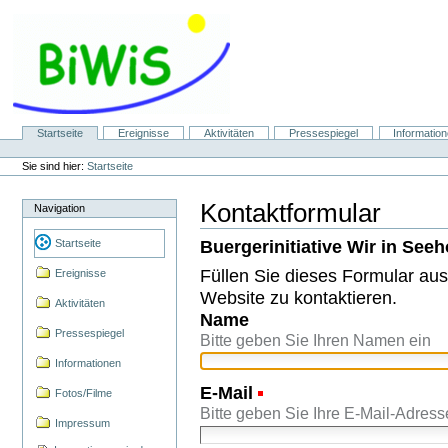
Direkt
zum
Inhalt
|
Direkt
zur
Navigation
Sektionen
Startseite
Ereignisse
Aktivitäten
Pressespiegel
Informatio
Benutzerspezifische
Werkzeuge
Sie sind hier:
Startseite
Kontaktformular
Navigation
Buergerinitiative Wir in Seeh
Startseite
Füllen Sie dieses Formular aus
Ereignisse
Website zu kontaktieren.
Aktivitäten
Name
Pressespiegel
Bitte geben Sie Ihren Namen ein
Informationen
E-Mail
(Erforderlich)
Fotos/Filme
Bitte geben Sie Ihre E-Mail-Adress
Impressum