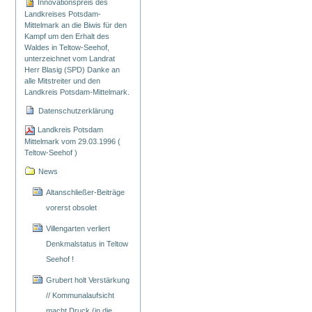
Innovationspreis des
Landkreises Potsdam-
Mittelmark an die Biwis für den
Kampf um den Erhalt des
Waldes in Teltow-Seehof,
unterzeichnet vom Landrat
Herr Blasig (SPD) Danke an
alle Mitstreiter und den
Landkreis Potsdam-Mittelmark.
Datenschutzerklärung
Landkreis Potsdam
Mittelmark vom 29.03.1996 (
Teltow-Seehof )
News
Altanschließer-Beiträge
vorerst obsolet
Villengarten verliert
Denkmalstatus in Teltow
Seehof !
Grubert holt Verstärkung
// Kommunalaufsicht
macht Druck (in die