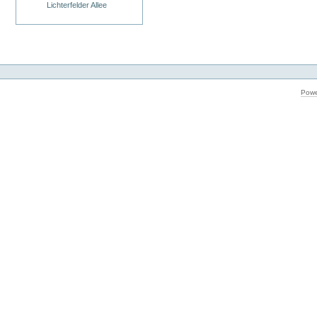
Lichterfelder Allee
Powe