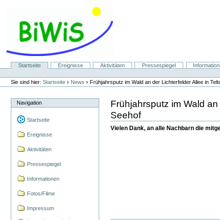
Direkt
zum
Inhalt
|
Direkt
zur
Navigation
Sektionen
Startseite
Ereignisse
Aktivitäten
Pressespiegel
Informatio
Benutzerspezifische
Werkzeuge
›
›
Sie sind hier:
Startseite
News
Frühjahrsputz im Wald an der Lichterfelder Allee in Tel
Frühjahrsputz im Wald an d
Navigation
Seehof
Startseite
Vielen Dank, an alle Nachbarn die mitg
Ereignisse
Aktivitäten
Pressespiegel
Informationen
Fotos/Filme
Impressum