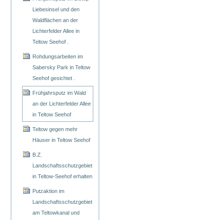
Liebesinsel und den
Waldflächen an der
Lichterfelder Allee in
Teltow Seehof .
Rohdungsarbeiten im
Sabersky Park in Teltow
Seehof gesichtet .
Frühjahrsputz im Wald
an der Lichterfelder Allee
in Teltow Seehof
Teltow gegen mehr
Häuser in Teltow Seehof
B.Z.
Landschaftsschutzgebiet
in Teltow-Seehof erhalten
Putzaktion im
Landschaftsschutzgebiet
am Teltowkanal und