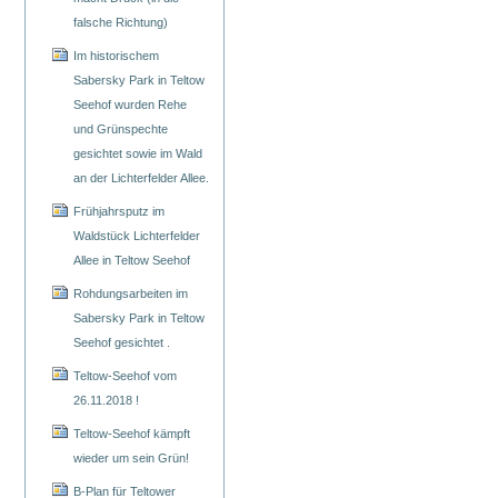
falsche Richtung)
Im historischem
Sabersky Park in Teltow
Seehof wurden Rehe
und Grünspechte
gesichtet sowie im Wald
an der Lichterfelder Allee.
Frühjahrsputz im
Waldstück Lichterfelder
Allee in Teltow Seehof
Rohdungsarbeiten im
Sabersky Park in Teltow
Seehof gesichtet .
Teltow-Seehof vom
26.11.2018 !
Teltow-Seehof kämpft
wieder um sein Grün!
B-Plan für Teltower