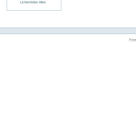
Lichterfelder Allee
Powe