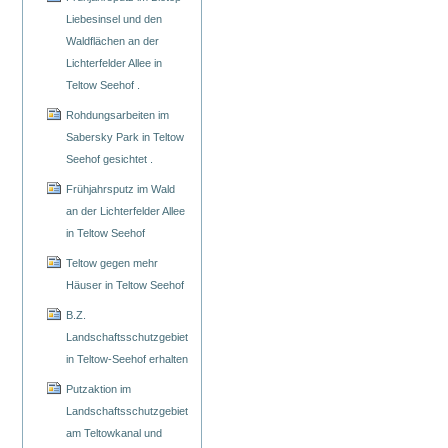
Liebesinsel und den
Waldflächen an der
Lichterfelder Allee in
Teltow Seehof .
Rohdungsarbeiten im
Sabersky Park in Teltow
Seehof gesichtet .
Frühjahrsputz im Wald
an der Lichterfelder Allee
in Teltow Seehof
Teltow gegen mehr
Häuser in Teltow Seehof
B.Z.
Landschaftsschutzgebiet
in Teltow-Seehof erhalten
Putzaktion im
Landschaftsschutzgebiet
am Teltowkanal und