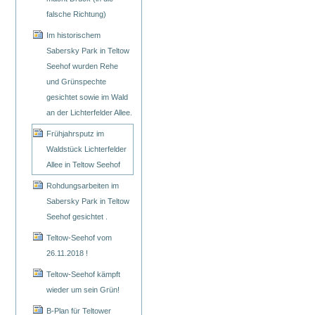
falsche Richtung)
Im historischem
Sabersky Park in Teltow
Seehof wurden Rehe
und Grünspechte
gesichtet sowie im Wald
an der Lichterfelder Allee.
Frühjahrsputz im
Waldstück Lichterfelder
Allee in Teltow Seehof
Rohdungsarbeiten im
Sabersky Park in Teltow
Seehof gesichtet .
Teltow-Seehof vom
26.11.2018 !
Teltow-Seehof kämpft
wieder um sein Grün!
B-Plan für Teltower