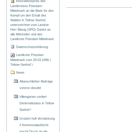
Innovationspreis des
Landkreises Potsdam-
Mittelmark an die Biwis für den
Kampf um den Erhalt des
Waldes in Teltow-Seehof,
unterzeichnet vom Landrat
Herr Blasig (SPD) Danke an
alle Mitstreiter und den
Landkreis Potsdam-Mittelmark.
Datenschutzerklärung
Landkreis Potsdam
Mittelmark vom 29.03.1996 (
Teltow-Seehof )
News
Altanschließer-Beiträge
vorerst obsolet
Villengarten verliert
Denkmalstatus in Teltow
Seehof !
Grubert holt Verstärkung
// Kommunalaufsicht
macht Druck (in die