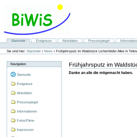
Direkt
zum
Inhalt
|
Direkt
zur
Navigation
Sektionen
Startseite
Ereignisse
Aktivitäten
Pressespiegel
Informatio
Benutzerspezifische
Werkzeuge
›
›
Sie sind hier:
Startseite
News
Frühjahrsputz im Waldstück Lichterfelder Allee in Telt
Frühjahrsputz im Waldstüc
Navigation
Danke an alle die mitgemacht haben.
Startseite
Ereignisse
Aktivitäten
Pressespiegel
Informationen
Fotos/Filme
Impressum