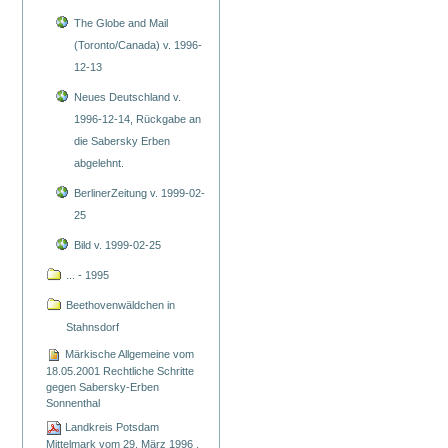
The Globe and Mail
(Toronto/Canada) v. 1996-
12-13
Neues Deutschland v.
1996-12-14, Rückgabe an
die Sabersky Erben
abgelehnt.
BerlinerZeitung v. 1999-02-
25
Bild v. 1999-02-25
... - 1995
Beethovenwäldchen in
Stahnsdorf
Märkische Allgemeine vom
18.05.2001 Rechtliche Schritte
gegen Sabersky-Erben
Sonnenthal
Landkreis Potsdam
Mittelmark vom 29. März 1996 ,