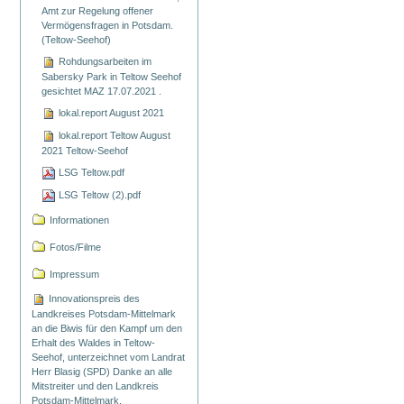
Amt zur Regelung offener
Vermögensfragen in Potsdam.
(Teltow-Seehof)
Rohdungsarbeiten im
Sabersky Park in Teltow Seehof
gesichtet MAZ 17.07.2021 .
lokal.report August 2021
lokal.report Teltow August
2021 Teltow-Seehof
LSG Teltow.pdf
LSG Teltow (2).pdf
Informationen
Fotos/Filme
Impressum
Innovationspreis des
Landkreises Potsdam-Mittelmark
an die Biwis für den Kampf um den
Erhalt des Waldes in Teltow-
Seehof, unterzeichnet vom Landrat
Herr Blasig (SPD) Danke an alle
Mitstreiter und den Landkreis
Potsdam-Mittelmark.