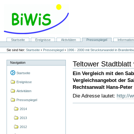
Direkt
zum
Inhalt
|
Direkt
zur
Navigation
Sektionen
Startseite
Ereignisse
Aktivitäten
Pressespiegel
Informatio
Benutzerspezifische
Werkzeuge
›
›
Sie sind hier:
Startseite
Pressespiegel
1996 - 2000 mit Struckturwandel in Brandenburg
Teltower Stadtblatt
Navigation
Ein Vergleich mit den Sa
Startseite
Vergleichsangebot der Sa
Ereignisse
Rechtsanwalt Hans-Peter 
Aktivitäten
Die Adresse lautet:
http://
Pressespiegel
2014
2013
2012