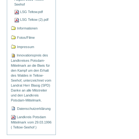
Seehof
LSG Teltow.pdf
LSG Teltow (2).pdf
Informationen
Fotos/Filme
Impressum
Innovationspreis des
Landkreises Potsdam-
Mittelmark an die Biwis für
den Kampf um den Erhalt
des Waldes in Teltow-
Seehof, unterzeichnet vom
Landrat Herr Blasig (SPD)
Danke an alle Mitstreiter
und den Landkreis
Potsdam-Mittelmark.
Datenschutzerklärung
Landkreis Potsdam
Mittelmark vom 29.03.1996
( Teltow-Seehof )