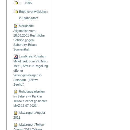
... - 1995
Beethovenwäldchen
in Stahnsdorf
Märkische
Allgemeine vom
18.05.2001 Rechtliche
Schritte gegen
Sabersky-Erben
Sonnenthal
Landkreis Potsdam
Mittelmark vom 29. März
1996 , Amt zur Regelung
offener
Vermögensfragen in
Potsdam. (Teltow-
Seehof)
Rohdungsarbeiten
im Sabersky Park in
Teltow Seehof gesichtet
MAZ 17.07.2021 .
lokal.report August
2021
lokal.report Teltow
August 2021 Teltow-