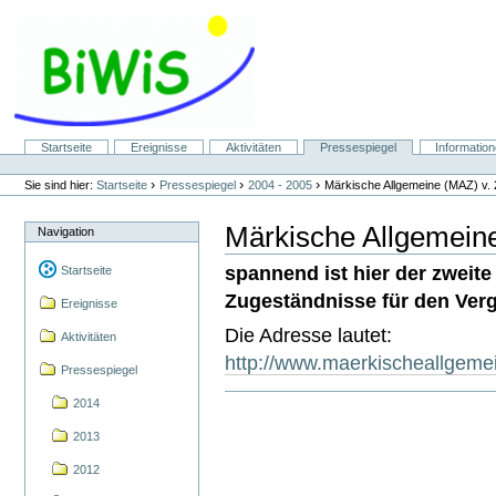
Direkt
zum
Inhalt
|
Direkt
zur
Navigation
Sektionen
Startseite
Ereignisse
Aktivitäten
Pressespiegel
Informatio
Benutzerspezifische
Werkzeuge
›
›
›
Sie sind hier:
Startseite
Pressespiegel
2004 - 2005
Märkische Allgemeine (MAZ) v.
Märkische Allgemein
Navigation
spannend ist hier der zweite
Startseite
Zugeständnisse für den Ver
Ereignisse
Die Adresse lautet:
Aktivitäten
http://www.maerkischeallgeme
Pressespiegel
2014
2013
2012