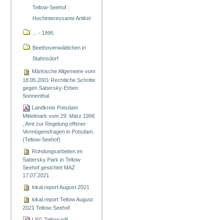
Teltow-Seehof .
Hochinteressante Artikel
... - 1995
Beethovenwäldchen in
Stahnsdorf
Märkische Allgemeine vom
18.05.2001 Rechtliche Schritte
gegen Sabersky-Erben
Sonnenthal
Landkreis Potsdam
Mittelmark vom 29. März 1996
, Amt zur Regelung offener
Vermögensfragen in Potsdam.
(Teltow-Seehof)
Rohdungsarbeiten im
Sabersky Park in Teltow
Seehof gesichtet MAZ
17.07.2021 .
lokal.report August 2021
lokal.report Teltow August
2021 Teltow-Seehof
LSG Teltow.pdf