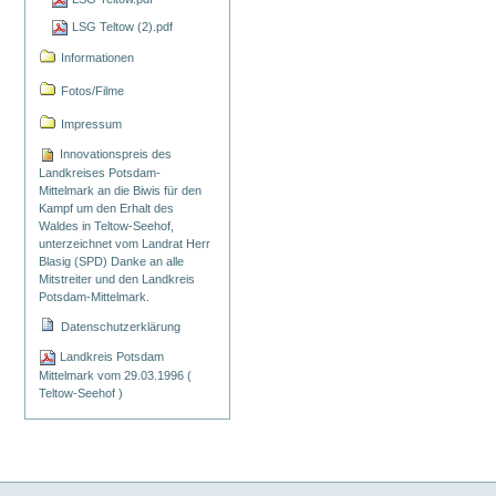
LSG Teltow (2).pdf
Informationen
Fotos/Filme
Impressum
Innovationspreis des
Landkreises Potsdam-
Mittelmark an die Biwis für den
Kampf um den Erhalt des
Waldes in Teltow-Seehof,
unterzeichnet vom Landrat Herr
Blasig (SPD) Danke an alle
Mitstreiter und den Landkreis
Potsdam-Mittelmark.
Datenschutzerklärung
Landkreis Potsdam
Mittelmark vom 29.03.1996 (
Teltow-Seehof )