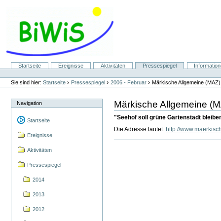
Direkt
zum
Inhalt
|
Direkt
zur
Navigation
Sektionen
Startseite
Ereignisse
Aktivitäten
Pressespiegel
Informatio
Benutzerspezifische
Werkzeuge
›
›
›
Sie sind hier:
Startseite
Pressespiegel
2006 - Februar
Märkische Allgemeine (MAZ)
Märkische Allgemeine (M
Navigation
"Seehof soll grüne Gartenstadt bleibe
Startseite
Die Adresse lautet:
http://www.maerkis
Ereignisse
Aktivitäten
Pressespiegel
2014
2013
2012