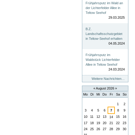
Frühjahrsputz im Wald an
der Lichterfelder Allee in
Teltow Seehof
29.03.2025
B.Z.
Landschaftsschutzgebiet
in Teltow-Seehof erhalten
04.05.2024
Frühjahrsputz im
Waldstück Lichterfelder
Allee in Teltow Seehof
24.03.2024
Weitere Nachrichten…
«
August 2026
»
Mo
Di
Mi
Do
Fr
Sa
So
August
1
2
3
4
5
6
7
8
9
10
11
12
13
15
16
14
17
18
19
20
21
22
23
24
25
26
27
28
29
30
31