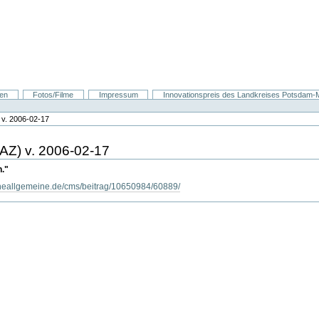
nen
Fotos/Filme
Impressum
Innovationspreis des Landkreises Potsdam-Mi
 v. 2006-02-17
AZ) v. 2006-02-17
n."
cheallgemeine.de/cms/beitrag/10650984/60889/