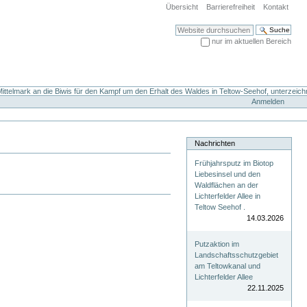
Übersicht
Barrierefreiheit
Kontakt
Website durchsuchen
nur im aktuellen Bereich
Erweiterte Suche…
ttelmark an die Biwis für den Kampf um den Erhalt des Waldes in Teltow-Seehof, unterzeich
Anmelden
Nachrichten
Frühjahrsputz im Biotop
Liebesinsel und den
Waldflächen an der
Lichterfelder Allee in
Teltow Seehof .
14.03.2026
Putzaktion im
Landschaftsschutzgebiet
am Teltowkanal und
Lichterfelder Allee
22.11.2025