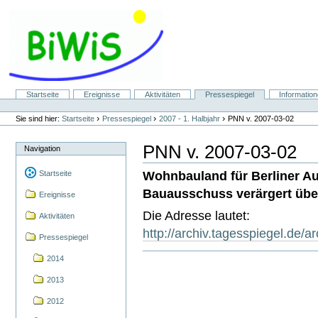
Direkt
zum
Inhalt
|
Direkt
zur
Navigation
Sektionen
Startseite
Ereignisse
Aktivitäten
Pressespiegel
Informatio
Benutzerspezifische
Werkzeuge
›
›
›
Sie sind hier:
Startseite
Pressespiegel
2007 - 1. Halbjahr
PNN v. 2007-03-02
PNN v. 2007-03-02
Navigation
Wohnbauland für Berliner Au
Startseite
Bauausschuss verärgert über
Ereignisse
Die Adresse lautet:
Aktivitäten
http://archiv.tagesspiegel.de/
Pressespiegel
2014
2013
2012