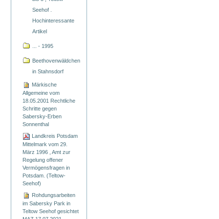
Seehof .
Hochinteressante
Artikel
... - 1995
Beethovenwäldchen
in Stahnsdorf
Märkische
Allgemeine vom
18.05.2001 Rechtliche
Schritte gegen
Sabersky-Erben
Sonnenthal
Landkreis Potsdam
Mittelmark vom 29.
März 1996 , Amt zur
Regelung offener
Vermögensfragen in
Potsdam. (Teltow-
Seehof)
Rohdungsarbeiten
im Sabersky Park in
Teltow Seehof gesichtet