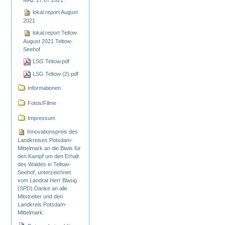
MAZ 17.07.2021 .
lokal.report August
2021
lokal.report Teltow
August 2021 Teltow-
Seehof
LSG Teltow.pdf
LSG Teltow (2).pdf
Informationen
Fotos/Filme
Impressum
Innovationspreis des
Landkreises Potsdam-
Mittelmark an die Biwis für
den Kampf um den Erhalt
des Waldes in Teltow-
Seehof, unterzeichnet
vom Landrat Herr Blasig
(SPD) Danke an alle
Mitstreiter und den
Landkreis Potsdam-
Mittelmark.