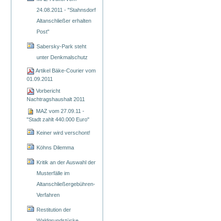
24.08.2011 - "Stahnsdorf
Altanschließer erhalten
Post"
Sabersky-Park steht
unter Denkmalschutz
Artikel Bäke-Courier vom
01.09.2011
Vorbericht
Nachtragshaushalt 2011
MAZ vom 27.09.11 -
"Stadt zahlt 440.000 Euro"
Keiner wird verschont!
Köhns Dilemma
Kritik an der Auswahl der
Musterfälle im
Altanschließergebühren-
Verfahren
Restitution der
Waldgrundstücke