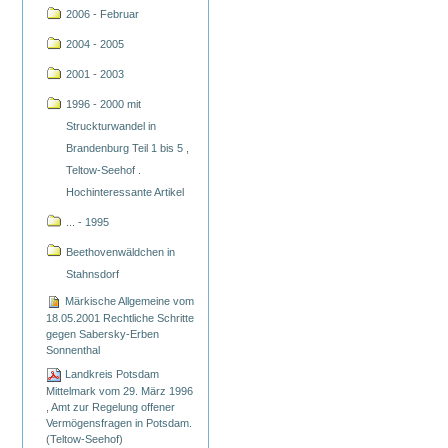
2006 - Februar
2004 - 2005
2001 - 2003
1996 - 2000 mit
Struckturwandel in
Brandenburg Teil 1 bis 5 ,
Teltow-Seehof .
Hochinteressante Artikel
... - 1995
Beethovenwäldchen in
Stahnsdorf
Märkische Allgemeine vom
18.05.2001 Rechtliche Schritte
gegen Sabersky-Erben
Sonnenthal
Landkreis Potsdam
Mittelmark vom 29. März 1996
, Amt zur Regelung offener
Vermögensfragen in Potsdam.
(Teltow-Seehof)