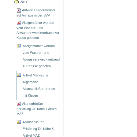
2011
Antwort Bürgermeister
auf Anfrage in der SVV
Alteigentümer werden
vom Wasser- und
Abwasserzweckverband zur
Kasse gebeten
Alteigentümer werden
vom Wasser- und
Abwasserzweckverband
zur Kasse gebeten
Artikel Märkische
Allgemeine -
Altanschließer drohen
mit Klagen
Altanschließer -
Erklärung Dr. Köhn + Artikel
MAZ
Altanschließer -
Erklärung Dr. Köhn &
Artikel MAZ