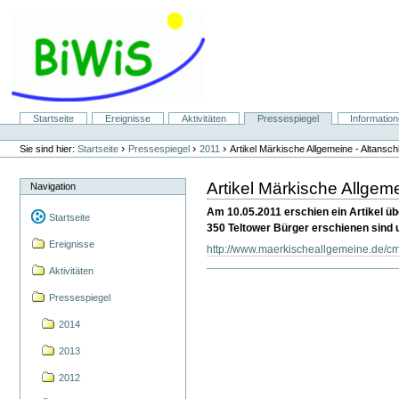
Direkt
zum
Inhalt
|
Direkt
zur
Navigation
Sektionen
Startseite
Ereignisse
Aktivitäten
Pressespiegel
Informatio
Benutzerspezifische
Werkzeuge
›
›
›
Sie sind hier:
Startseite
Pressespiegel
2011
Artikel Märkische Allgemeine - Altansch
Artikel Märkische Allgem
Navigation
Am 10.05.2011 erschien ein Artikel ü
Startseite
350 Teltower Bürger erschienen sind
Ereignisse
http://www.maerkischeallgemeine.de/c
Aktivitäten
Pressespiegel
2014
2013
2012