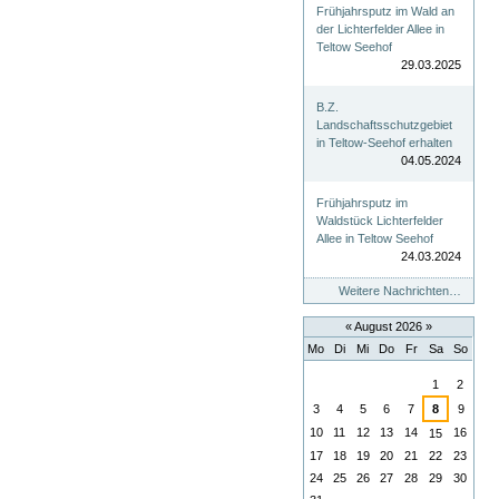
Frühjahrsputz im Wald an
der Lichterfelder Allee in
Teltow Seehof
29.03.2025
B.Z.
Landschaftsschutzgebiet
in Teltow-Seehof erhalten
04.05.2024
Frühjahrsputz im
Waldstück Lichterfelder
Allee in Teltow Seehof
24.03.2024
Weitere Nachrichten…
«
August 2026
»
Mo
Di
Mi
Do
Fr
Sa
So
August
1
2
3
4
5
6
7
8
9
10
11
12
13
14
16
15
17
18
19
20
21
22
23
24
25
26
27
28
29
30