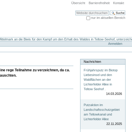
Übersicht
Barrierefreiheit
Kontakt
Website durchsuchen
nur im aktuellen Bereich
Erweiterte Suche…
ttelmark an die Biwis für den Kampf um den Erhalt des Waldes in Teltow-Seehof, unterzeich
Anmelden
Nachrichten
ine rege Teilnahme zu verzeichnen, da ca.
Frühjahrsputz im Biotop
Liebesinsel und den
lauschten.
Waldflächen an der
Lichterfelder Allee in
Teltow Seehof .
14.03.2026
Putzaktion im
Landschaftsschutzgebiet
am Teltowkanal und
Lichterfelder Allee
22.11.2025