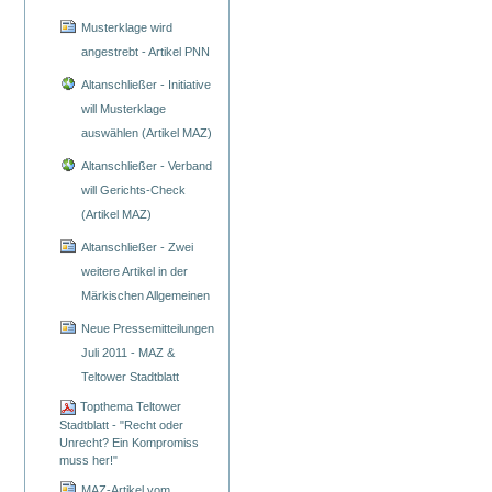
Musterklage wird
angestrebt - Artikel PNN
Altanschließer - Initiative
will Musterklage
auswählen (Artikel MAZ)
Altanschließer - Verband
will Gerichts-Check
(Artikel MAZ)
Altanschließer - Zwei
weitere Artikel in der
Märkischen Allgemeinen
Neue Pressemitteilungen
Juli 2011 - MAZ &
Teltower Stadtblatt
Topthema Teltower
Stadtblatt - "Recht oder
Unrecht? Ein Kompromiss
muss her!"
MAZ-Artikel vom