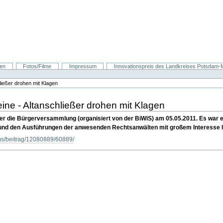
nen
Fotos/Filme
Impressum
Innovationspreis des Landkreises Potsdam-Mi
ließer drohen mit Klagen
eine - Altanschließer drohen mit Klagen
ber die Bürgerversammlung (organisiert von der BiWiS) am 05.05.2011. Es war e
 und den Ausführungen der anwesenden Rechtsanwälten mit großem Interesse 
ms/beitrag/12080889/60889/