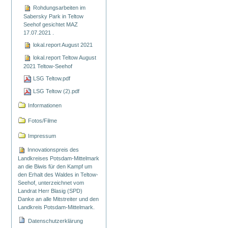
Rohdungsarbeiten im
Sabersky Park in Teltow
Seehof gesichtet MAZ
17.07.2021 .
lokal.report August 2021
lokal.report Teltow August
2021 Teltow-Seehof
LSG Teltow.pdf
LSG Teltow (2).pdf
Informationen
Fotos/Filme
Impressum
Innovationspreis des
Landkreises Potsdam-Mittelmark
an die Biwis für den Kampf um
den Erhalt des Waldes in Teltow-
Seehof, unterzeichnet vom
Landrat Herr Blasig (SPD)
Danke an alle Mitstreiter und den
Landkreis Potsdam-Mittelmark.
Datenschutzerklärung