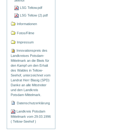
Seehof
LSG Teltow.pdf
LSG Teltow (2).pdf
Informationen
Fotos/Filme
Impressum
Innovationspreis des
Landkreises Potsdam-
Mittelmark an die Biwis für
den Kampf um den Erhalt
des Waldes in Teltow-
Seehof, unterzeichnet vom
Landrat Herr Blasig (SPD)
Danke an alle Mitstreiter
und den Landkreis
Potsdam-Mittelmark.
Datenschutzerklärung
Landkreis Potsdam
Mittelmark vom 29.03.1996
( Teltow-Seehof )