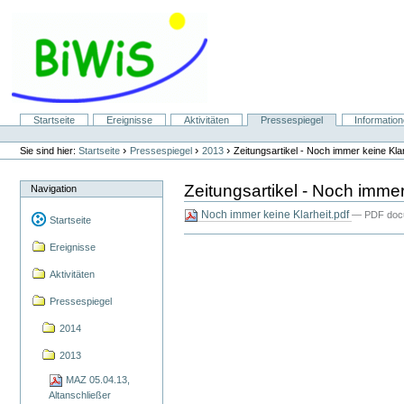
Direkt
zum
Inhalt
|
Direkt
zur
Navigation
Sektionen
Startseite
Ereignisse
Aktivitäten
Pressespiegel
Informatio
Benutzerspezifische
Werkzeuge
›
›
›
Sie sind hier:
Startseite
Pressespiegel
2013
Zeitungsartikel - Noch immer keine Klar
Zeitungsartikel - Noch immer
Navigation
Noch immer keine Klarheit.pdf
— PDF docu
Startseite
Ereignisse
Aktivitäten
Pressespiegel
2014
2013
MAZ 05.04.13,
Altanschließer