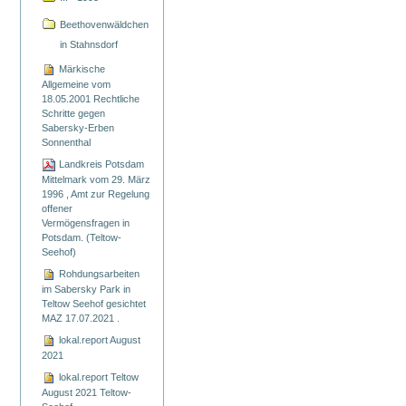
Beethovenwäldchen
in Stahnsdorf
Märkische
Allgemeine vom
18.05.2001 Rechtliche
Schritte gegen
Sabersky-Erben
Sonnenthal
Landkreis Potsdam
Mittelmark vom 29. März
1996 , Amt zur Regelung
offener
Vermögensfragen in
Potsdam. (Teltow-
Seehof)
Rohdungsarbeiten
im Sabersky Park in
Teltow Seehof gesichtet
MAZ 17.07.2021 .
lokal.report August
2021
lokal.report Teltow
August 2021 Teltow-