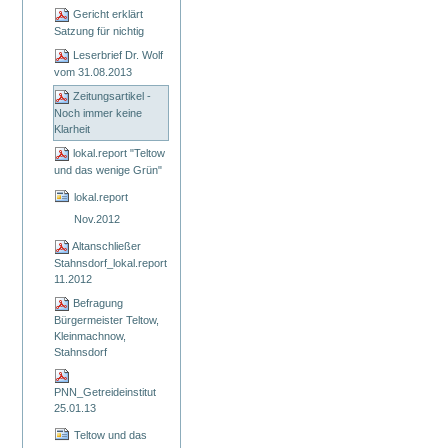
Gericht erklärt
Satzung für nichtig
Leserbrief Dr. Wolf
vom 31.08.2013
Zeitungsartikel -
Noch immer keine
Klarheit
lokal.report "Teltow
und das wenige Grün"
lokal.report
Nov.2012
Altanschließer
Stahnsdorf_lokal.report
11.2012
Befragung
Bürgermeister Teltow,
Kleinmachnow,
Stahnsdorf
PNN_Getreideinstitut
25.01.13
Teltow und das