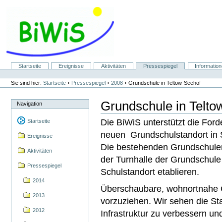
Direkt
zum
Inhalt
|
Direkt
zur
Navigation
Sektionen
Startseite
Ereignisse
Aktivitäten
Pressespiegel
Informatio
Benutzerspezifische
Werkzeuge
›
›
›
Sie sind hier:
Startseite
Pressespiegel
2008
Grundschule in Teltow-Seehof
Grundschule in Telto
Navigation
Die BiWiS unterstützt die For
Startseite
neuen Grundschulstandort in 
Ereignisse
Die bestehenden Grundschulen 
Aktivitäten
der Turnhalle der Grundschule
Pressespiegel
Schulstandort etablieren.
2014
Überschaubare, wohnortnahe 
2013
vorzuziehen. Wir sehen die Stad
2012
Infrastruktur zu verbessern u