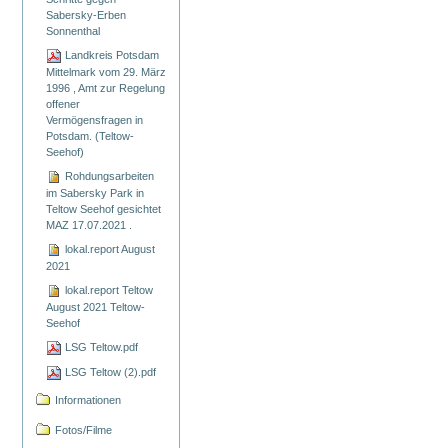
Sabersky-Erben
Sonnenthal
Landkreis Potsdam
Mittelmark vom 29. März
1996 , Amt zur Regelung
offener
Vermögensfragen in
Potsdam. (Teltow-
Seehof)
Rohdungsarbeiten
im Sabersky Park in
Teltow Seehof gesichtet
MAZ 17.07.2021 .
lokal.report August
2021
lokal.report Teltow
August 2021 Teltow-
Seehof
LSG Teltow.pdf
LSG Teltow (2).pdf
Informationen
Fotos/Filme