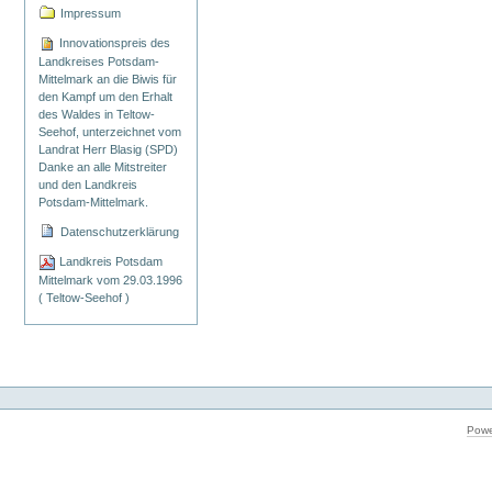
Impressum
Innovationspreis des
Landkreises Potsdam-
Mittelmark an die Biwis für
den Kampf um den Erhalt
des Waldes in Teltow-
Seehof, unterzeichnet vom
Landrat Herr Blasig (SPD)
Danke an alle Mitstreiter
und den Landkreis
Potsdam-Mittelmark.
Datenschutzerklärung
Landkreis Potsdam
Mittelmark vom 29.03.1996
( Teltow-Seehof )
Powe