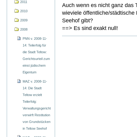
2011
Auch wenn es nicht ganz das T
2010
wieviele öffentliche/städtische
Seehof gibt?
2009
==> Es sind exakt null!
2008
PNN v. 2008-11-
14: Teilerfolg für
die Stadt Teltow:
Gerichtsurteil zum
einst jüdischem
Eigentum
MAZ v. 2008-11-
14: Die Stadt
Teltow erzielt
Teilerfolg:
Verwaltungsgericht
verwirft Restitution
von Grundstücken
in Teltow Seehof