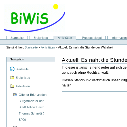
Direkt
zum
Inhalt
|
Direkt
zur
Navigation
Sektionen
Startseite
Ereignisse
Aktivitäten
Pressespiegel
Informatio
Benutzerspezifische
Werkzeuge
›
›
Sie sind hier:
Startseite
Aktivitäten
Aktuell: Es naht die Stunde der Wahrheit
Aktuell: Es naht die Stund
Navigation
In dieser ist anscheinend jeder auf sich 
Startseite
geht auch ohne Rechtsanwalt.
Ereignisse
Diesen Standpunkt vertritt auch unser Mi
halten.
Aktivitäten
Offener Brief an den
Bürgermeister der
Stadt Teltow Herrn
Thomas Schmidt (
SPD)