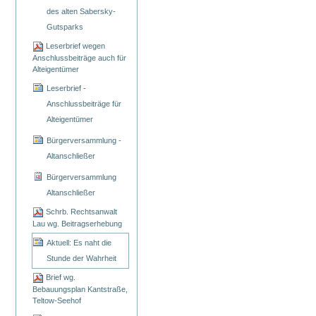
des alten Sabersky-
Gutsparks
Leserbrief wegen
Anschlussbeiträge auch für
Alteigentümer
Leserbrief -
Anschlussbeiträge für
Alteigentümer
Bürgerversammlung -
Altanschließer
Bürgerversammlung
Altanschließer
Schrb. Rechtsanwalt
Lau wg. Beitragserhebung
Aktuell: Es naht die
Stunde der Wahrheit
Brief wg.
Bebauungsplan Kantstraße,
Teltow-Seehof