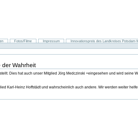
nen
Fotos/Filme
Impressum
Innovationspreis des Landkreises Potsdam-Mi
e der Wahrheit
gestellt. Dies hat auch unser Mitglied Jörg Medczinski +eingesehen und wird seine 
tglied Karl-Heinz Hoffstädt und wahrscheinlich auch andere. Wir werden weiter he