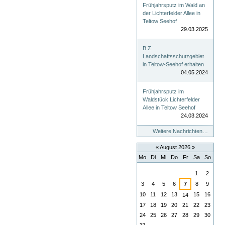
Frühjahrsputz im Wald an
der Lichterfelder Allee in
Teltow Seehof
29.03.2025
B.Z.
Landschaftsschutzgebiet
in Teltow-Seehof erhalten
04.05.2024
Frühjahrsputz im
Waldstück Lichterfelder
Allee in Teltow Seehof
24.03.2024
Weitere Nachrichten…
«
August 2026
»
Mo
Di
Mi
Do
Fr
Sa
So
August
1
2
3
4
5
6
7
8
9
10
11
12
13
15
16
14
17
18
19
20
21
22
23
24
25
26
27
28
29
30
31