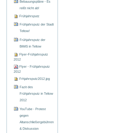
Bebauungspläne - Es
reißt nicht ab!
Frühjahrsputz
Frühjahrsputz der Stadt
Teltow!
Frühjahrsputz der
BiWiS in Teltow
Flyer-Frühjahrsputz
2012
Flyer - Frühjahrsputz
2012
Frhjahrsputz2012.jpg
Fazit des
Frühjahrsputz in Teltow
2012
YouTube - Protest
gegen
Altanschließergebühren
& Diskussion