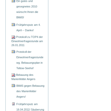
Ein gutes und
gesegnetes 2010
wünscht Ihnen die
BiWiS!
Frühjahrsputz am 4.
April -- Danke!
Protokoll zu TOP4 der
Einwohnerfragestunde am
26.01.2011
Protokoll der
Einwohnerfragestunde
wg. Bebauungsplan in
Teltow-Seehof
Bebauung des
Marienfelder Angers
BiWiS gegen Bebauung
des Marienfelder
Angers!
Frühjahrsputz am
16.04.2011! Säuberung