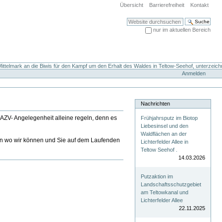
Übersicht
Barrierefreiheit
Kontakt
Website durchsuchen
nur im aktuellen Bereich
Erweiterte Suche…
ttelmark an die Biwis für den Kampf um den Erhalt des Waldes in Teltow-Seehof, unterzeich
Anmelden
Nachrichten
WAZV- Angelegenheit alleine regeln, denn es
Frühjahrsputz im Biotop
Liebesinsel und den
Waldflächen an der
lfen wo wir können und Sie auf dem Laufenden
Lichterfelder Allee in
Teltow Seehof .
14.03.2026
Putzaktion im
Landschaftsschutzgebiet
am Teltowkanal und
Lichterfelder Allee
22.11.2025