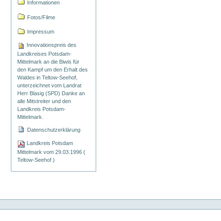
Informationen
Fotos/Filme
Impressum
Innovationspreis des
Landkreises Potsdam-
Mittelmark an die Biwis für
den Kampf um den Erhalt des
Waldes in Teltow-Seehof,
unterzeichnet vom Landrat
Herr Blasig (SPD) Danke an
alle Mitstreiter und den
Landkreis Potsdam-
Mittelmark.
Datenschutzerklärung
Landkreis Potsdam
Mittelmark vom 29.03.1996 (
Teltow-Seehof )