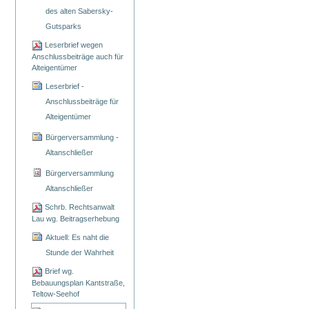
des alten Sabersky-
Gutsparks
Leserbrief wegen
Anschlussbeiträge auch für
Alteigentümer
Leserbrief -
Anschlussbeiträge für
Alteigentümer
Bürgerversammlung -
Altanschließer
Bürgerversammlung
Altanschließer
Schrb. Rechtsanwalt
Lau wg. Beitragserhebung
Aktuell: Es naht die
Stunde der Wahrheit
Brief wg.
Bebauungsplan Kantstraße,
Teltow-Seehof