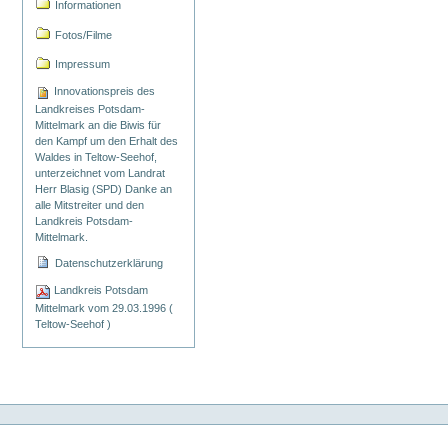
Informationen
Fotos/Filme
Impressum
Innovationspreis des
Landkreises Potsdam-
Mittelmark an die Biwis für
den Kampf um den Erhalt des
Waldes in Teltow-Seehof,
unterzeichnet vom Landrat
Herr Blasig (SPD) Danke an
alle Mitstreiter und den
Landkreis Potsdam-
Mittelmark.
Datenschutzerklärung
Landkreis Potsdam
Mittelmark vom 29.03.1996 (
Teltow-Seehof )