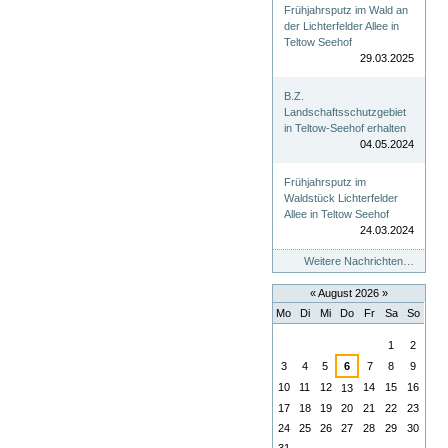
Frühjahrsputz im Wald an
der Lichterfelder Allee in
Teltow Seehof
29.03.2025
B.Z.
Landschaftsschutzgebiet
in Teltow-Seehof erhalten
04.05.2024
Frühjahrsputz im
Waldstück Lichterfelder
Allee in Teltow Seehof
24.03.2024
Weitere Nachrichten…
«
August 2026
»
Mo
Di
Mi
Do
Fr
Sa
So
August
1
2
3
4
5
6
7
8
9
10
11
12
14
15
16
13
17
18
19
20
21
22
23
24
25
26
27
28
29
30
31