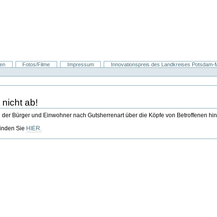
nen
Fotos/Filme
Impressum
Innovationspreis des Landkreises Potsdam-Mi
nicht ab!
n der Bürger und Einwohner nach Gutsherrenart über die Köpfe von Betroffenen h
finden Sie
HIER.