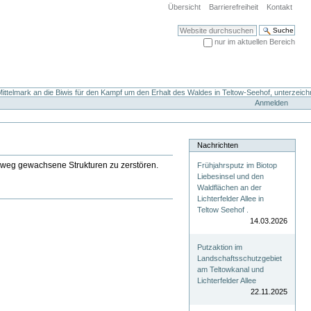
Übersicht
Barrierefreiheit
Kontakt
Website durchsuchen
nur im aktuellen Bereich
Erweiterte Suche…
ttelmark an die Biwis für den Kampf um den Erhalt des Waldes in Teltow-Seehof, unterzeich
Anmelden
Nachrichten
inweg gewachsene Strukturen zu zerstören.
Frühjahrsputz im Biotop
Liebesinsel und den
Waldflächen an der
Lichterfelder Allee in
Teltow Seehof .
14.03.2026
Putzaktion im
Landschaftsschutzgebiet
am Teltowkanal und
Lichterfelder Allee
22.11.2025