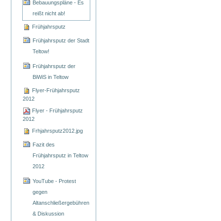
Bebauungspläne - Es
reißt nicht ab!
Frühjahrsputz
Frühjahrsputz der Stadt
Teltow!
Frühjahrsputz der
BiWiS in Teltow
Flyer-Frühjahrsputz
2012
Flyer - Frühjahrsputz
2012
Frhjahrsputz2012.jpg
Fazit des
Frühjahrsputz in Teltow
2012
YouTube - Protest
gegen
Altanschließergebühren
& Diskussion