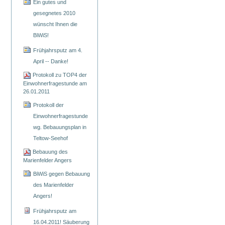
Ein gutes und
gesegnetes 2010
wünscht Ihnen die
BiWiS!
Frühjahrsputz am 4.
April -- Danke!
Protokoll zu TOP4 der
Einwohnerfragestunde am
26.01.2011
Protokoll der
Einwohnerfragestunde
wg. Bebauungsplan in
Teltow-Seehof
Bebauung des
Marienfelder Angers
BiWiS gegen Bebauung
des Marienfelder
Angers!
Frühjahrsputz am
16.04.2011! Säuberung