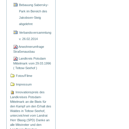
Bebauung Sabersky-
Park im Bereich des
Jakobsen-Steig
abgelehnt
Verbandsversammlung
v. 26.02.2014
Anwohnerumfrage
Straßenausbau
Landkreis Potsdam
Mittelmark vom 29.03.1996
( Teltow-Seehof )
Fotos/Filme
Impressum
Innovationspreis des
Landkreises Potsdam-
Mittelmark an die Biwis für
den Kampf um den Erhalt des
Waldes in Teltow-Seehof,
unterzeichnet vom Landrat
Herr Blasig (SPD) Danke an
alle Mitstreiter und den