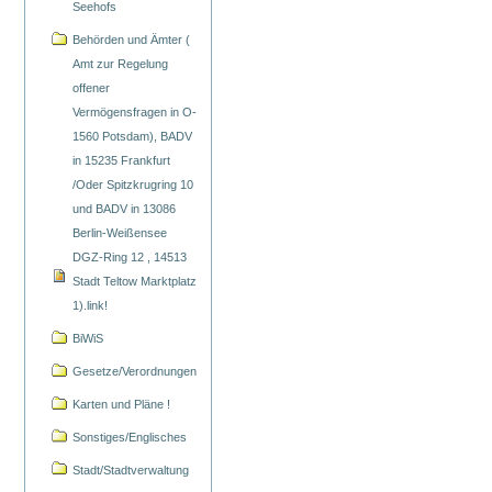
Seehofs
Behörden und Ämter (
Amt zur Regelung
offener
Vermögensfragen in O-
1560 Potsdam), BADV
in 15235 Frankfurt
/Oder Spitzkrugring 10
und BADV in 13086
Berlin-Weißensee
DGZ-Ring 12 , 14513
Stadt Teltow Marktplatz
1).link!
BiWiS
Gesetze/Verordnungen
Karten und Pläne !
Sonstiges/Englisches
Stadt/Stadtverwaltung