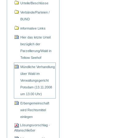
Urteile/Beschlüsse
Verbände/Parteien /
BUND
informative Links
Hier das letzte Urteil
bezüglich der
Parzellierung/Wald in
Teltow Seehof
Mündliche Verhandlung
über Wald im
Verwaltungsgericht
Potsdam (13.11.2008
um 13.00 Uhr)
Erbengemeinschaft
wird Rechtsmittel
einlegen
Lösungsvorschlag -
Altanschließer