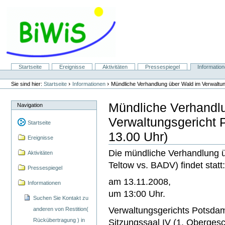
Direkt
zum
Inhalt
|
Direkt
zur
Navigation
Sektionen
Startseite
Ereignisse
Aktivitäten
Pressespiegel
Informatio
Benutzerspezifische
Werkzeuge
›
›
Sie sind hier:
Startseite
Informationen
Mündliche Verhandlung über Wald im Verwaltu
Mündliche Verhandl
Navigation
Verwaltungsgericht
Startseite
13.00 Uhr)
Ereignisse
Die mündliche Verhandlung ü
Aktivitäten
Teltow vs. BADV) findet statt
Pressespiegel
am 13.11.2008,
Informationen
um 13:00 Uhr.
Suchen Sie Kontakt zu
Verwaltungsgerichts Potsdam
anderen von Restition(
Rückübertragung ) in
Sitzungssaal IV (1. Obergesc