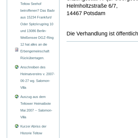
Teltow Seehof
Helmholtzstraße 6/7,
betroffenen? Das Badv
14467 Potsdam
aus 15234 Frankfurt/
Oder Spitzkrugring 10
und 13086 Berlin-
Die Verhandlung ist öffentlich
Weißensee DGZ-Ring
12 hat alles an die
Erbengemeinschaft
Rückübertagen.
Anschreiben des
Heimatvereins v. 2007-
06-27 wg. Salomon-
Villa
Auszug aus dem
Teltower Heimatbote
Mai 2007 -- Salomon-
Villa
Kurzer Abriss der
Historie Teltow