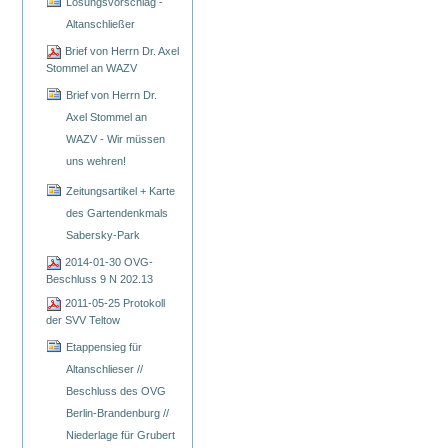
Lösungsvorschlag -
Altanschließer
Brief von Herrn Dr. Axel
Stommel an WAZV
Brief von Herrn Dr.
Axel Stommel an
WAZV - Wir müssen
uns wehren!
Zeitungsartikel + Karte
des Gartendenkmals
Sabersky-Park
2014-01-30 OVG-
Beschluss 9 N 202.13
2011-05-25 Protokoll
der SVV Teltow
Etappensieg für
Altanschlieser //
Beschluss des OVG
Berlin-Brandenburg //
Niederlage für Grubert