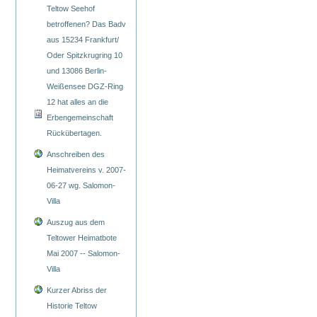
Teltow Seehof
betroffenen? Das Badv
aus 15234 Frankfurt/
Oder Spitzkrugring 10
und 13086 Berlin-
Weißensee DGZ-Ring
12 hat alles an die
Erbengemeinschaft
Rückübertagen.
Anschreiben des
Heimatvereins v. 2007-
06-27 wg. Salomon-
Villa
Auszug aus dem
Teltower Heimatbote
Mai 2007 -- Salomon-
Villa
Kurzer Abriss der
Historie Teltow