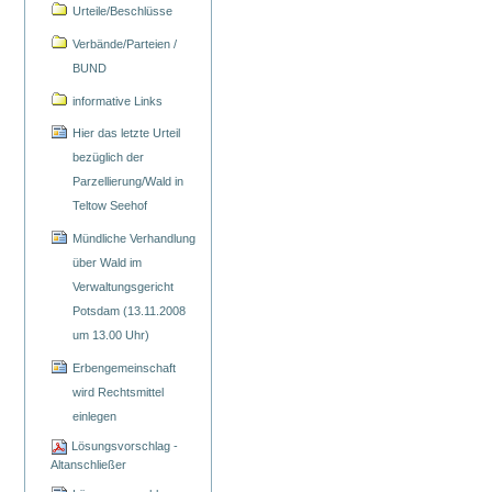
Urteile/Beschlüsse
Verbände/Parteien /
BUND
informative Links
Hier das letzte Urteil
bezüglich der
Parzellierung/Wald in
Teltow Seehof
Mündliche Verhandlung
über Wald im
Verwaltungsgericht
Potsdam (13.11.2008
um 13.00 Uhr)
Erbengemeinschaft
wird Rechtsmittel
einlegen
Lösungsvorschlag -
Altanschließer