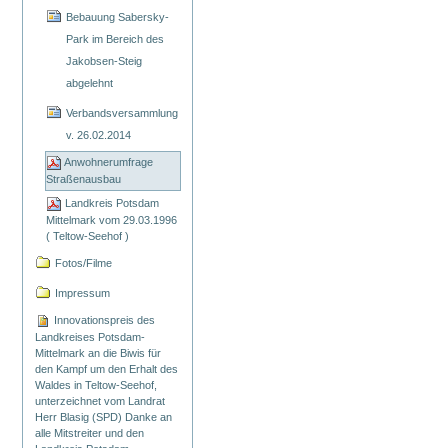
Bebauung Sabersky-
Park im Bereich des
Jakobsen-Steig
abgelehnt
Verbandsversammlung
v. 26.02.2014
Anwohnerumfrage
Straßenausbau
Landkreis Potsdam
Mittelmark vom 29.03.1996
( Teltow-Seehof )
Fotos/Filme
Impressum
Innovationspreis des
Landkreises Potsdam-
Mittelmark an die Biwis für
den Kampf um den Erhalt des
Waldes in Teltow-Seehof,
unterzeichnet vom Landrat
Herr Blasig (SPD) Danke an
alle Mitstreiter und den