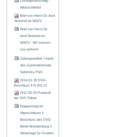
Lösungsvorschlag -
Altanschließer
Brief von Herrn Dr. Axel
Stommel an WAZV
Brief von Herrn Dr.
Axel Stommel an
WAZV - Wir müssen
uns wehren!
Zeitungsartikel + Karte
des Gartendenkmals
Sabersky-Park
2014-01-30 OVG-
Beschluss 9 N 202.13
2011-05-25 Protokoll
der SVV Teltow
Etappensieg für
Altanschlieser //
Beschluss des OVG
Berlin-Brandenburg //
Niederlage für Grubert