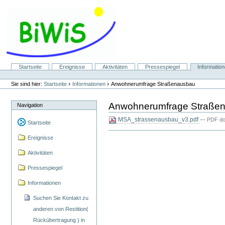
Direkt
zum
Inhalt
|
Direkt
zur
Navigation
Sektionen
Startseite
Ereignisse
Aktivitäten
Pressespiegel
Informatio
Benutzerspezifische
Werkzeuge
›
›
Sie sind hier:
Startseite
Informationen
Anwohnerumfrage Straßenausbau
Anwohnerumfrage Straße
Navigation
MSA_strassenausbau_v3.pdf
— PDF doc
Startseite
Ereignisse
Aktivitäten
Pressespiegel
Informationen
Suchen Sie Kontakt zu
anderen von Restition(
Rückübertragung ) in