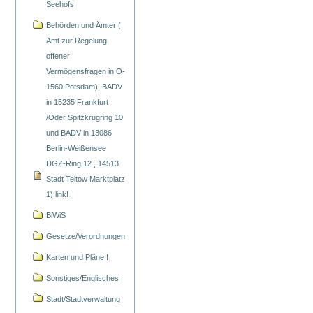
Seehofs
Behörden und Ämter (
Amt zur Regelung
offener
Vermögensfragen in O-
1560 Potsdam), BADV
in 15235 Frankfurt
/Oder Spitzkrugring 10
und BADV in 13086
Berlin-Weißensee
DGZ-Ring 12 , 14513
Stadt Teltow Marktplatz
1).link!
BiWiS
Gesetze/Verordnungen
Karten und Pläne !
Sonstiges/Englisches
Stadt/Stadtverwaltung