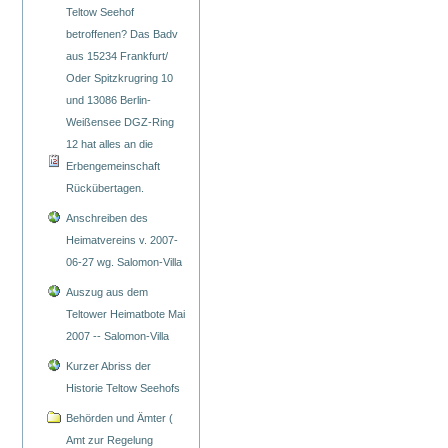
Teltow Seehof
betroffenen? Das Badv
aus 15234 Frankfurt/
Oder Spitzkrugring 10
und 13086 Berlin-
Weißensee DGZ-Ring
12 hat alles an die
Erbengemeinschaft
Rückübertagen.
Anschreiben des
Heimatvereins v. 2007-
06-27 wg. Salomon-Villa
Auszug aus dem
Teltower Heimatbote Mai
2007 -- Salomon-Villa
Kurzer Abriss der
Historie Teltow Seehofs
Behörden und Ämter (
Amt zur Regelung