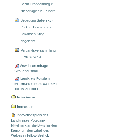
Berlin-Brandenburg //
Niederlage für Grubert
Bebauung Sabersky-
Park im Bereich des
Jakobsen-Steig
abgelehnt
Verbandsversammlung
v. 26.02.2014
Anwohnerumfrage
Straßenausbau
Landkreis Potsdam
Mittelmark vom 29.03.1996 (
Teltow-Seehof )
Fotos/Filme
Impressum
Innovationspreis des
Landkreises Potsdam-
Mittelmark an die Biwis für den
Kampf um den Erhalt des
Waldes in Teltow-Seehof,