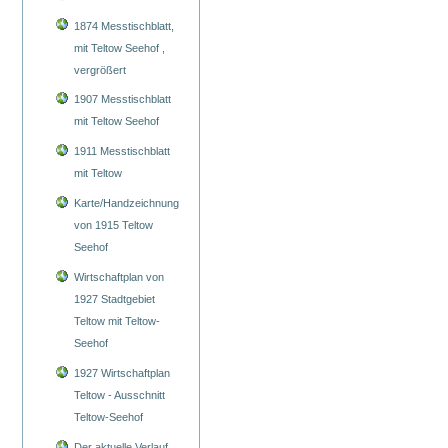
1874 Messtischblatt,
mit Teltow Seehof ,
vergrößert
1907 Messtischblatt
mit Teltow Seehof
1911 Messtischblatt
mit Teltow
Karte/Handzeichnung
von 1915 Teltow
Seehof
Wirtschaftplan von
1927 Stadtgebiet
Teltow mit Teltow-
Seehof
1927 Wirtschaftplan
Teltow - Ausschnitt
Teltow-Seehof
Der aktuelle Verlauf