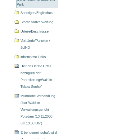
Park
Sonstiges/Englisches
Stadt/Stadtverwaltung
Urteile/Beschlüsse
Verbände/Parteien /
BUND
informative Links
Hier das letzte Urteil
bezüglich der
Parzellierung/Wald in
Teltow Seehof
Mündliche Verhandlung
über Wald im
Verwaltungsgericht
Potsdam (13.11.2008
um 13.00 Uhr)
Erbengemeinschaft wird