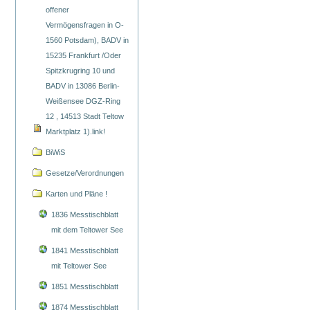
offener
Vermögensfragen in O-
1560 Potsdam), BADV in
15235 Frankfurt /Oder
Spitzkrugring 10 und
BADV in 13086 Berlin-
Weißensee DGZ-Ring
12 , 14513 Stadt Teltow
Marktplatz 1).link!
BiWiS
Gesetze/Verordnungen
Karten und Pläne !
1836 Messtischblatt
mit dem Teltower See
1841 Messtischblatt
mit Teltower See
1851 Messtischblatt
1874 Messtischblatt