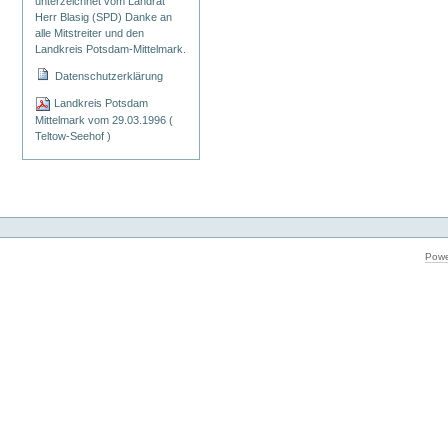
unterzeichnet vom Landrat
Herr Blasig (SPD) Danke an
alle Mitstreiter und den
Landkreis Potsdam-Mittelmark.
Datenschutzerklärung
Landkreis Potsdam
Mittelmark vom 29.03.1996 (
Teltow-Seehof )
Powe