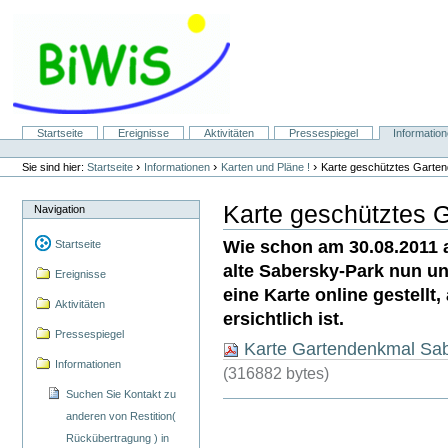
Direkt
zum
Inhalt
|
Direkt
zur
Navigation
Sektionen
Startseite
Ereignisse
Aktivitäten
Pressespiegel
Informatio
Benutzerspezifische
Werkzeuge
›
›
›
Sie sind hier:
Startseite
Informationen
Karten und Pläne !
Karte geschütztes Garte
Karte geschütztes 
Navigation
Wie schon am 30.08.2011 au
Startseite
alte Sabersky-Park nun u
Ereignisse
eine Karte online gestellt
Aktivitäten
ersichtlich ist.
Pressespiegel
Karte Gartendenkmal Sab
Informationen
(316882 bytes)
Suchen Sie Kontakt zu
anderen von Restition(
Rückübertragung ) in