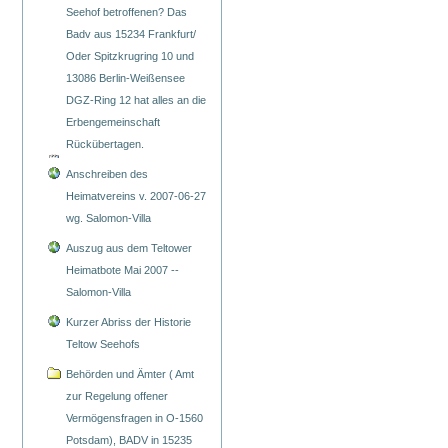
Seehof betroffenen? Das
Badv aus 15234 Frankfurt/
Oder Spitzkrugring 10 und
13086 Berlin-Weißensee
DGZ-Ring 12 hat alles an die
Erbengemeinschaft
Rückübertagen.
Anschreiben des
Heimatvereins v. 2007-06-27
wg. Salomon-Villa
Auszug aus dem Teltower
Heimatbote Mai 2007 --
Salomon-Villa
Kurzer Abriss der Historie
Teltow Seehofs
Behörden und Ämter ( Amt
zur Regelung offener
Vermögensfragen in O-1560
Potsdam), BADV in 15235