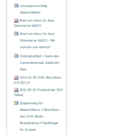
Lösungsvorschlag -
Altanschließer
Brief von Herrn Dr. Axel
Stommel an WAZV
Brief von Herrn Dr. Axel
Stommel an WAZV - Wir
müssen uns wehren!
Zeitungsartikel + Karte des
Gartendenkmals Sabersky-
Park
2014-01-30 OVG-Beschluss
9 N 202.13
2011-05-25 Protokoll der SVV
Teltow
Etappensieg für
Altanschlieser // Beschluss
des OVG Berlin-
Brandenburg // Niederlage
für Grubert