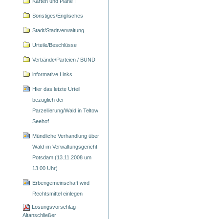
Karten und Pläne !
Sonstiges/Englisches
Stadt/Stadtverwaltung
Urteile/Beschlüsse
Verbände/Parteien / BUND
informative Links
Hier das letzte Urteil
bezüglich der
Parzellierung/Wald in Teltow
Seehof
Mündliche Verhandlung über
Wald im Verwaltungsgericht
Potsdam (13.11.2008 um
13.00 Uhr)
Erbengemeinschaft wird
Rechtsmittel einlegen
Lösungsvorschlag -
Altanschließer