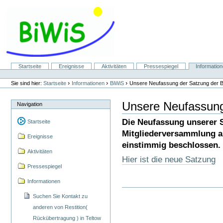
Direkt
zum
Inhalt
|
Direkt
zur
Navigation
Sektionen
Startseite
Ereignisse
Aktivitäten
Pressespiegel
Informatio
Benutzerspezifische
Werkzeuge
›
›
›
Sie sind hier:
Startseite
Informationen
BiWiS
Unsere Neufassung der Satzung der 
Unsere Neufassung
Navigation
Die Neufassung unserer 
Startseite
Mitgliederversammlung a
Ereignisse
einstimmig beschlossen.
Aktivitäten
Hier ist die neue Satzung
Pressespiegel
Informationen
Suchen Sie Kontakt zu
anderen von Restition(
Rückübertragung ) in Teltow