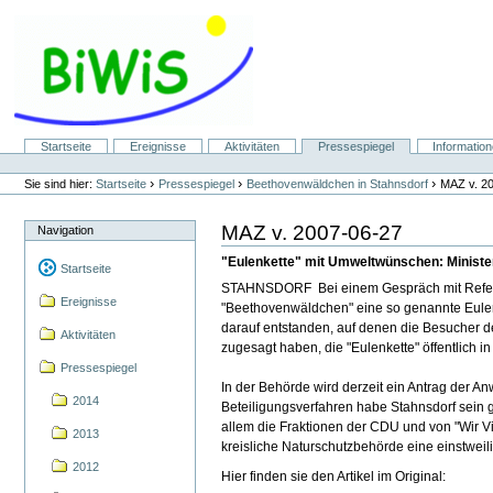
Direkt
zum
Inhalt
|
Direkt
zur
Navigation
Sektionen
Startseite
Ereignisse
Aktivitäten
Pressespiegel
Informatio
Benutzerspezifische
Werkzeuge
›
›
›
Sie sind hier:
Startseite
Pressespiegel
Beethovenwäldchen in Stahnsdorf
MAZ v. 2
MAZ v. 2007-06-27
Navigation
"Eulenkette" mit Umweltwünschen: Minister
Startseite
STAHNSDORF Bei einem Gespräch mit Referatsl
Ereignisse
"Beethovenwäldchen" eine so genannte Eulenk
darauf entstanden, auf denen die Besucher de
Aktivitäten
zugesagt haben, die "Eulenkette" öffentlich i
Pressespiegel
In der Behörde wird derzeit ein Antrag der 
2014
Beteiligungsverfahren habe Stahnsdorf sein g
allem die Fraktionen der CDU und von "Wir V
2013
kreisliche Naturschutzbehörde eine einstweili
2012
Hier finden sie den Artikel im Original: