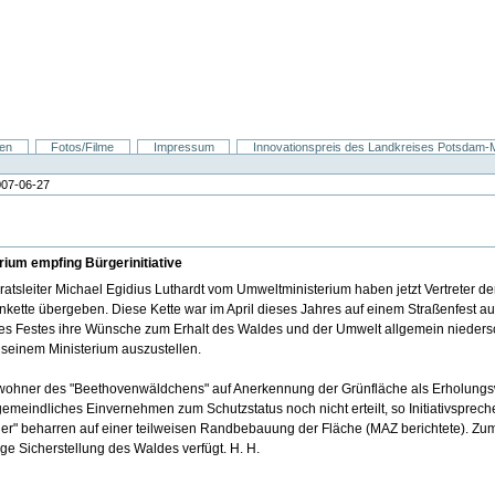
nen
Fotos/Filme
Impressum
Innovationspreis des Landkreises Potsdam-Mi
007-06-27
ium empfing Bürgerinitiative
eiter Michael Egidius Luthardt vom Umweltministerium haben jetzt Vertreter der 
ette übergeben. Diese Kette war im April dieses Jahres auf einem Straßenfest a
s Festes ihre Wünsche zum Erhalt des Waldes und der Umwelt allgemein niederschre
n seinem Ministerium auszustellen.
Anwohner des "Beethovenwäldchens" auf Anerkennung der Grünfläche als Erholungs
emeindliches Einvernehmen zum Schutzstatus noch nicht erteilt, so Initiativsprec
ier" beharren auf einer teilweisen Randbebauung der Fläche (MAZ berichtete). Zu
ge Sicherstellung des Waldes verfügt. H. H.