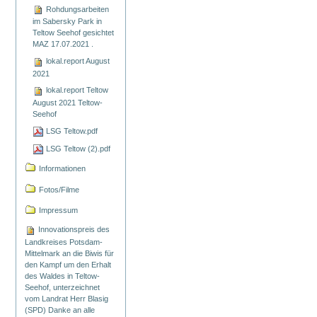
Rohdungsarbeiten
im Sabersky Park in
Teltow Seehof gesichtet
MAZ 17.07.2021 .
lokal.report August
2021
lokal.report Teltow
August 2021 Teltow-
Seehof
LSG Teltow.pdf
LSG Teltow (2).pdf
Informationen
Fotos/Filme
Impressum
Innovationspreis des
Landkreises Potsdam-
Mittelmark an die Biwis für
den Kampf um den Erhalt
des Waldes in Teltow-
Seehof, unterzeichnet
vom Landrat Herr Blasig
(SPD) Danke an alle