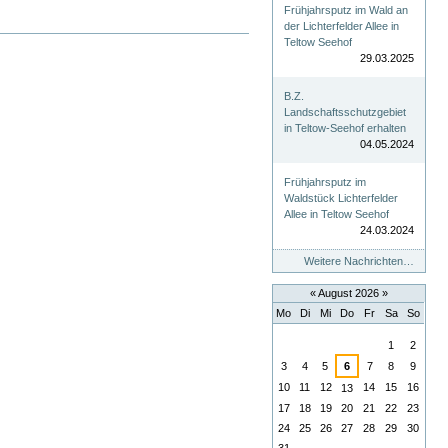
Frühjahrsputz im Wald an
der Lichterfelder Allee in
Teltow Seehof
29.03.2025
B.Z.
Landschaftsschutzgebiet
in Teltow-Seehof erhalten
04.05.2024
Frühjahrsputz im
Waldstück Lichterfelder
Allee in Teltow Seehof
24.03.2024
Weitere Nachrichten…
«
August 2026
»
Mo
Di
Mi
Do
Fr
Sa
So
August
1
2
3
4
5
6
7
8
9
10
11
12
14
15
16
13
17
18
19
20
21
22
23
24
25
26
27
28
29
30
31