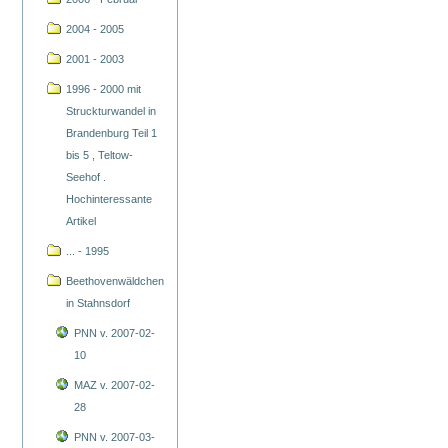
2004 - 2005
2001 - 2003
1996 - 2000 mit
Struckturwandel in
Brandenburg Teil 1
bis 5 , Teltow-
Seehof .
Hochinteressante
Artikel
... - 1995
Beethovenwäldchen
in Stahnsdorf
PNN v. 2007-02-
10
MAZ v. 2007-02-
28
PNN v. 2007-03-