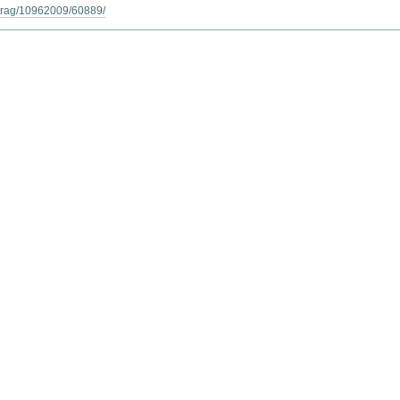
itrag/10962009/60889/