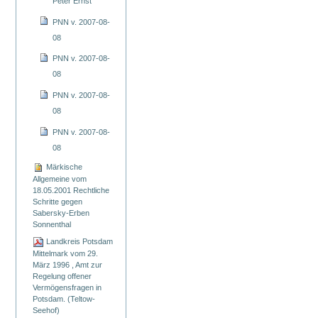
Peter Ernst
PNN v. 2007-08-
08
PNN v. 2007-08-
08
PNN v. 2007-08-
08
PNN v. 2007-08-
08
Märkische
Allgemeine vom
18.05.2001 Rechtliche
Schritte gegen
Sabersky-Erben
Sonnenthal
Landkreis Potsdam
Mittelmark vom 29.
März 1996 , Amt zur
Regelung offener
Vermögensfragen in
Potsdam. (Teltow-
Seehof)