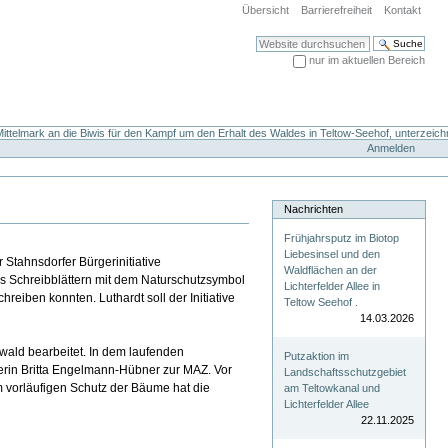
Übersicht
Barrierefreiheit
Kontakt
Website durchsuchen
nur im aktuellen Bereich
Erweiterte Suche…
ttelmark an die Biwis für den Kampf um den Erhalt des Waldes in Teltow-Seehof, unterzeich
Anmelden
Nachrichten
Frühjahrsputz im Biotop
Liebesinsel und den
Stahnsdorfer Bürgerinitiative
Waldflächen an der
us Schreibblättern mit dem Naturschutzsymbol
Lichterfelder Allee in
iben konnten. Luthardt soll der Initiative
Teltow Seehof .
14.03.2026
wald bearbeitet. In dem laufenden
Putzaktion im
herin Britta Engelmann-Hübner zur MAZ. Vor
Landschaftsschutzgebiet
m vorläufigen Schutz der Bäume hat die
am Teltowkanal und
Lichterfelder Allee
22.11.2025