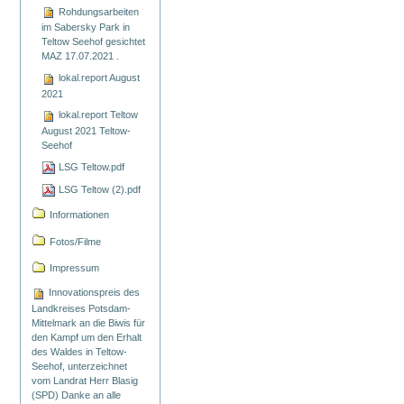
Rohdungsarbeiten
im Sabersky Park in
Teltow Seehof gesichtet
MAZ 17.07.2021 .
lokal.report August
2021
lokal.report Teltow
August 2021 Teltow-
Seehof
LSG Teltow.pdf
LSG Teltow (2).pdf
Informationen
Fotos/Filme
Impressum
Innovationspreis des
Landkreises Potsdam-
Mittelmark an die Biwis für
den Kampf um den Erhalt
des Waldes in Teltow-
Seehof, unterzeichnet
vom Landrat Herr Blasig
(SPD) Danke an alle