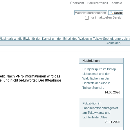
Übersicht
Barrierefreiheit
Kontakt
Website durchsuchen
nur im aktuellen Bereich
Erweiterte Suche…
ttelmark an die Biwis für den Kampf um den Erhalt des Waldes in Teltow-Seehof, unterzeich
Anmelden
Nachrichten
Frühjahrsputz im Biotop
Liebesinsel und den
tellt. Nach PNN-Informationen wird das
Waldflächen an der
lung nicht befürwortet. Der 80-jährige
Lichterfelder Allee in
Teltow Seehof .
14.03.2026
Putzaktion im
Landschaftsschutzgebiet
am Teltowkanal und
Lichterfelder Allee
22.11.2025