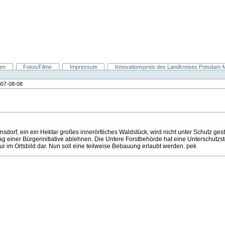
nen
Fotos/Filme
Impressum
Innovationspreis des Landkreises Potsdam-Mi
007-08-08
dorf, ein ein Hektar großes innerörtliches Waldstück, wird nicht unter Schutz ges
einer Bürgerinitiative ablehnen. Die Untere Forstbehörde hat eine Unterschutzstel
ur im Ortsbild dar. Nun soll eine teilweise Bebauung erlaubt werden. pek