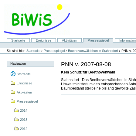
Direkt
zum
Inhalt
|
Direkt
zur
Navigation
Sektionen
Startseite
Ereignisse
Aktivitäten
Pressespiegel
Informatio
Benutzerspezifische
Werkzeuge
›
›
›
Sie sind hier:
Startseite
Pressespiegel
Beethovenwäldchen in Stahnsdorf
PNN v. 2
PNN v. 2007-08-08
Navigation
Kein Schutz für Beethovenwald
Startseite
Stahnsdorf - Das Beethovenwäldchen in Stahns
Ereignisse
Umweltministerium den entsprechenden Antrag 
Baumbestand stellt eine bislang gewollte Zäs
Aktivitäten
Pressespiegel
2014
2013
2012