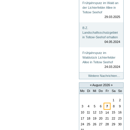
Frühjahrsputz im Wald an
der Lichterfelder Allee in
Teltow Seehof
29.03.2025
B.Z.
Landschaftsschutzgebiet
in Teltow-Seehof erhalten
04.05.2024
Frühjahrsputz im
Waldstück Lichterfelder
Allee in Teltow Seehof
24.03.2024
Weitere Nachrichten…
«
August 2026
»
Mo
Di
Mi
Do
Fr
Sa
So
August
1
2
3
4
5
6
7
8
9
10
11
12
13
15
16
14
17
18
19
20
21
22
23
24
25
26
27
28
29
30
31