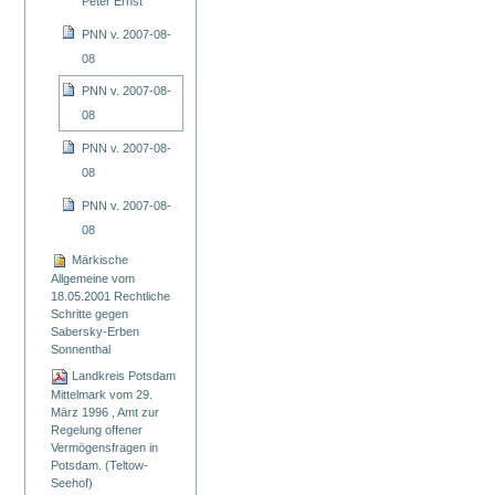
Peter Ernst
PNN v. 2007-08-
08
PNN v. 2007-08-
08
PNN v. 2007-08-
08
PNN v. 2007-08-
08
Märkische
Allgemeine vom
18.05.2001 Rechtliche
Schritte gegen
Sabersky-Erben
Sonnenthal
Landkreis Potsdam
Mittelmark vom 29.
März 1996 , Amt zur
Regelung offener
Vermögensfragen in
Potsdam. (Teltow-
Seehof)