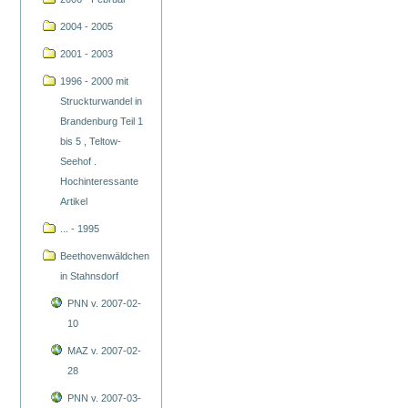
2004 - 2005
2001 - 2003
1996 - 2000 mit
Struckturwandel in
Brandenburg Teil 1
bis 5 , Teltow-
Seehof .
Hochinteressante
Artikel
... - 1995
Beethovenwäldchen
in Stahnsdorf
PNN v. 2007-02-
10
MAZ v. 2007-02-
28
PNN v. 2007-03-