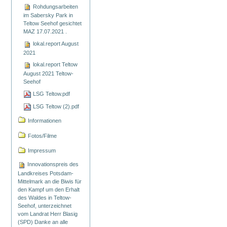
Rohdungsarbeiten
im Sabersky Park in
Teltow Seehof gesichtet
MAZ 17.07.2021 .
lokal.report August
2021
lokal.report Teltow
August 2021 Teltow-
Seehof
LSG Teltow.pdf
LSG Teltow (2).pdf
Informationen
Fotos/Filme
Impressum
Innovationspreis des
Landkreises Potsdam-
Mittelmark an die Biwis für
den Kampf um den Erhalt
des Waldes in Teltow-
Seehof, unterzeichnet
vom Landrat Herr Blasig
(SPD) Danke an alle