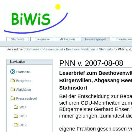
Direkt
zum
Inhalt
|
Direkt
zur
Navigation
Sektionen
Startseite
Ereignisse
Aktivitäten
Pressespiegel
Informatio
Benutzerspezifische
Werkzeuge
›
›
›
Sie sind hier:
Startseite
Pressespiegel
Beethovenwäldchen in Stahnsdorf
PNN v. 2
PNN v. 2007-08-08
Navigation
Leserbrief zum Beethovenw
Startseite
Bürgerwillen, Abgesang Beet
Ereignisse
Stahnsdorf
Aktivitäten
Bei der Entscheidung zur Beb
Pressespiegel
sicheren CDU-Mehrheiten zum 
2014
Bürgermeister Gerhard Enser.
immer gelungen, zumindest di
2013
2012
eigene Fraktion geschlossen 