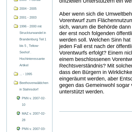
offiziellen Unterstützern ein 
2004 - 2005
Aber wenn sich die Umweltbeh
2001 - 2003
Vorentwurf zum Flächennutzun
sich, warum die Behörde dann n
1996 - 2000 mit
der erst noch folgenden öffentl
Struckturwandel in
werden soll. Welchen Sinn hat 
Brandenburg Teil 1
jeden Fall erst nach der öffen
bis 5 , Teltow-
Vorentwurfs erfolgt? Einem nic
Seehof .
einem beschlossenen Vorentwur
Hochinteressante
Rechtsverständnis? Mit solche
Artikel
dass den Bürgern in Wirklichke
... - 1995
eingeräumt werden, aber Ents
Beethovenwäldchen
gegen das Gemeinwohl sogar 
in Stahnsdorf
unterstützt werden.
PNN v. 2007-02-
10
MAZ v. 2007-02-
28
PNN v. 2007-03-