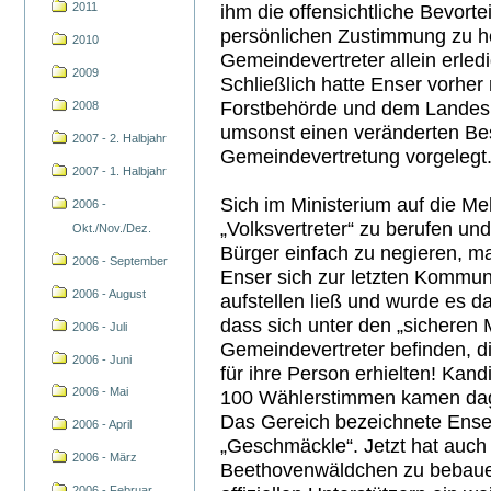
2011
ihm die offensichtliche Bevorte
persönlichen Zustimmung zu he
2010
Gemeindevertreter allein erled
2009
Schließlich hatte Enser vorhe
Forstbehörde und dem Landesu
2008
umsonst einen veränderten Bes
2007 - 2. Halbjahr
Gemeindevertretung vorgelegt
2007 - 1. Halbjahr
Sich im Ministerium auf die M
2006 -
„Volksvertreter“ zu berufen und
Okt./Nov./Dez.
Bürger einfach zu negieren, m
2006 - September
Enser sich zur letzten Kommun
2006 - August
aufstellen ließ und wurde es d
dass sich unter den „sicheren
2006 - Juli
Gemeindevertreter befinden, d
2006 - Juni
für ihre Person erhielten! Kand
2006 - Mai
100 Wählerstimmen kamen dage
Das Gereich bezeichnete Ense
2006 - April
„Geschmäckle“. Jetzt hat auch
2006 - März
Beethovenwäldchen zu bebauen
2006 - Februar