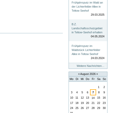
Frühjahrsputz im Wald an
der Lichterfelder Allee in
Teltow Seehof
29.03.2025
B.Z.
Landschaftsschutzgebiet
in Teltow-Seehof erhalten
04.05.2024
Frühjahrsputz im
Waldstück Lichterfelder
Allee in Teltow Seehof
24.03.2024
Weitere Nachrichten…
«
August 2026
»
Mo
Di
Mi
Do
Fr
Sa
So
August
1
2
3
4
5
6
7
8
9
10
11
12
13
15
16
14
17
18
19
20
21
22
23
24
25
26
27
28
29
30
31