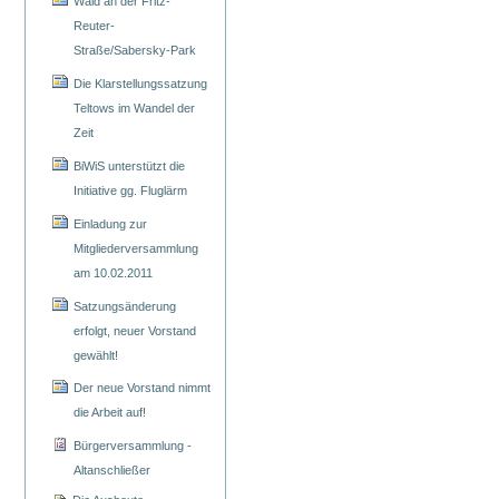
Wald an der Fritz-
Reuter-
Straße/Sabersky-Park
Die Klarstellungssatzung
Teltows im Wandel der
Zeit
BiWiS unterstützt die
Initiative gg. Fluglärm
Einladung zur
Mitgliederversammlung
am 10.02.2011
Satzungsänderung
erfolgt, neuer Vorstand
gewählt!
Der neue Vorstand nimmt
die Arbeit auf!
Bürgerversammlung -
Altanschließer