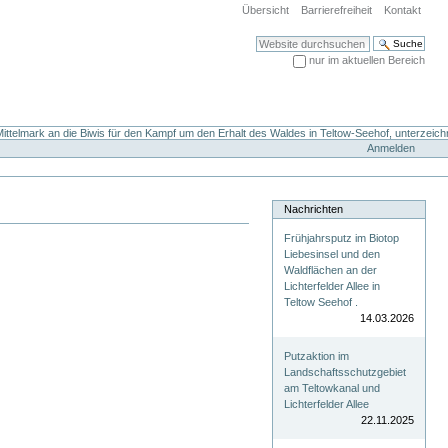
Übersicht
Barrierefreiheit
Kontakt
Website durchsuchen
nur im aktuellen Bereich
Erweiterte Suche…
ttelmark an die Biwis für den Kampf um den Erhalt des Waldes in Teltow-Seehof, unterzeich
Anmelden
Nachrichten
Frühjahrsputz im Biotop
Liebesinsel und den
Waldflächen an der
Lichterfelder Allee in
Teltow Seehof .
14.03.2026
Putzaktion im
Landschaftsschutzgebiet
am Teltowkanal und
Lichterfelder Allee
22.11.2025