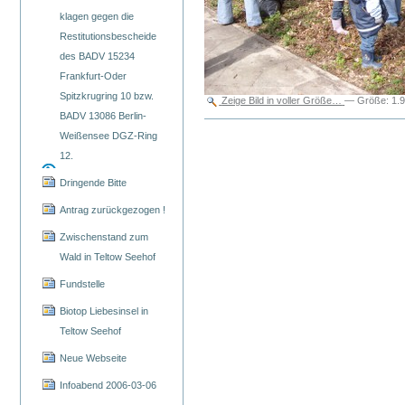
klagen gegen die
Restitutionsbescheide
des BADV 15234
Frankfurt-Oder
Spitzkrugring 10 bzw.
Zeige Bild in voller Größe…
—
Größe
:
1.
BADV 13086 Berlin-
Weißensee DGZ-Ring
12.
Dringende Bitte
Antrag zurückgezogen !
Zwischenstand zum
Wald in Teltow Seehof
Fundstelle
Biotop Liebesinsel in
Teltow Seehof
Neue Webseite
Infoabend 2006-03-06