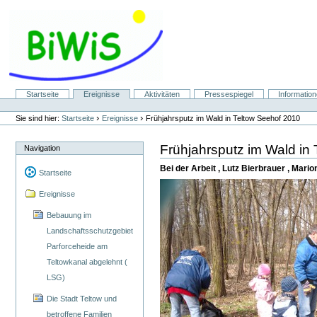
Direkt
zum
Inhalt
|
Direkt
zur
Navigation
Sektionen
Startseite
Ereignisse
Aktivitäten
Pressespiegel
Informatio
Benutzerspezifische
Werkzeuge
›
›
Sie sind hier:
Startseite
Ereignisse
Frühjahrsputz im Wald in Teltow Seehof 2010
Frühjahrsputz im Wald in
Navigation
Bei der Arbeit , Lutz Bierbrauer , Mari
Startseite
Ereignisse
Bebauung im
Landschaftsschutzgebiet
Parforceheide am
Teltowkanal abgelehnt (
LSG)
Die Stadt Teltow und
betroffene Familien