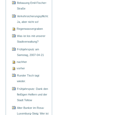
Bebauung Emil-Fischer-
Straße
Verkehrsicherungspflicht:
Ja, aber nicht so!
Regenwassergraben
Was ist los mit unserer
Stadtverwaltung?
Frühjahrsputz am
Samstag, 2007-04-21
nachher
vorher
Runder Tisch tagt
wieder.
Frühjahrsputz: Dank den
fleißigen Helfern und der
Stadt Teltow
Alter Bunker im Rosa-
Luxemburg-Steig: Wer ist