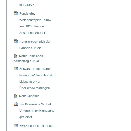
hier aktiv?
Fundstelle:
Wirtschaftsplan Teltow
aus 1927, hier der
Ausschnitt Seehof
Natur erobert sich den
Graben zurück.
Natur kehrt nach
Kahlschlag zurück
Entwässerungsgraben
bewahrt Wohnumfeld der
Liebesinsel vor
Überschwemmungen
Rohr Südende
Straßenlärm in Seehof:
Unterschriftenkampagne
gestartet
BiWiS bedankt sich beim