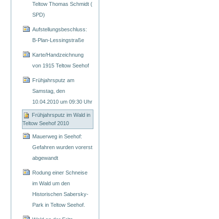
Teltow Thomas Schmidt (
SPD)
Aufstellungsbeschluss:
B-Plan-Lessingstraße
Karte/Handzeichnung
von 1915 Teltow Seehof
Frühjahrsputz am
Samstag, den
10.04.2010 um 09:30 Uhr
Frühjahrsputz im Wald in
Teltow Seehof 2010
Mauerweg in Seehof:
Gefahren wurden vorerst
abgewandt
Rodung einer Schneise
im Wald um den
Historischen Sabersky-
Park in Teltow Seehof.