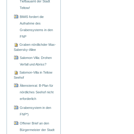
Tiefbauamt der Stadt
Teltow!
BiWiS fordert die
Aufnahme des
Grabensystems in den
FNP
Graben nördlichder Max-
Sabersky-Allee
Salomon-Villa: Drohen
Verfall und Abriss?
Salomon-Villa in Teltow
Seehof
Ältenstenrat: B-Plan für
nördliches Seehof nicht
erforderlich
Grabensystem in den
FNP*)
Offener Brief an den
Bürgermeister der Stadt