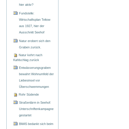
hier aktiv?
Fundstelle:
Wirtschaftsplan Teltow
aus 1927, hier der
Ausschnitt Seehof
Natur erobert sich den
Graben zurück.
Natur kehrt nach
Kahlschlag zurück
Entwässerungsgraben
bewahrt Wohnumfeld der
Liebesinsel vor
Überschwemmungen
Rohr Südende
Straßenlärm in Seehof:
Unterschriftenkampagne
gestartet
BiWiS bedankt sich beim