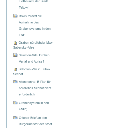
Tiefbauamt der Stadt
Teltow!
BiWiS fordert die
Aufnahme des
Grabensystems in den
FNP
Graben nördlichder Max-
Sabersky-Allee
Salomon-Villa: Drohen
Verfall und Abriss?
Salomon-Villa in Teltow
Seehof
Ältenstenrat: B-Plan für
nördliches Seehof nicht
erforderlich
Grabensystem in den
FNP*)
Offener Brief an den
Bürgermeister der Stadt