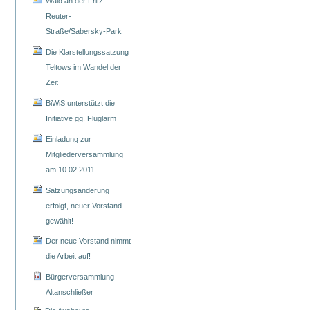
Wald an der Fritz-
Reuter-
Straße/Sabersky-Park
Die Klarstellungssatzung
Teltows im Wandel der
Zeit
BiWiS unterstützt die
Initiative gg. Fluglärm
Einladung zur
Mitgliederversammlung
am 10.02.2011
Satzungsänderung
erfolgt, neuer Vorstand
gewählt!
Der neue Vorstand nimmt
die Arbeit auf!
Bürgerversammlung -
Altanschließer