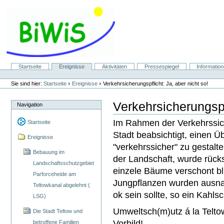
Direkt
zum
Inhalt
|
Direkt
zur
Navigation
Sektionen
Startseite
Ereignisse
Aktivitäten
Pressespiegel
Informatio
Benutzerspezifische
Werkzeuge
›
›
Sie sind hier:
Startseite
Ereignisse
Verkehrsicherungspflicht: Ja, aber nicht so!
Verkehrsicherungspfl
Navigation
Im Rahmen der Verkehrssiche
Startseite
Stadt beabsichtigt, einen 
Ereignisse
"verkehrssicher" zu gestalte
Bebauung im
der Landschaft, wurde rücks
Landschaftsschutzgebiet
einzele Bäume verschont bli
Parforceheide am
Jungpflanzen wurden ausnah
Teltowkanal abgelehnt (
ok sein sollte, so ein Kahlsc
LSG)
Umweltsch(m)utz á la Teltow
Die Stadt Teltow und
Vorbild!
betroffene Familien