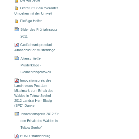
Die Ausbeute
Literatur für ein tolerantes
Umgehen mit der Umwelt
Fleißige Helfer
Bilder des Frühjahrsputz
2011
Gedächtsnisprotokoll -
Altanschließer Musterklage
Altanschließer
Musterklage -
Gedächtnisprotokoll
Innovationspreis des
Landkreises Potsdam
Mittelmark zum Erhalt des
Waldes in Teltow Seehof
2012 Landrat Herr Blasig
(SPD) Danke.
Innovationspreis 2012 für
den Erhalt des Waldes in
Teltow Seehof
BUND Brandenburg