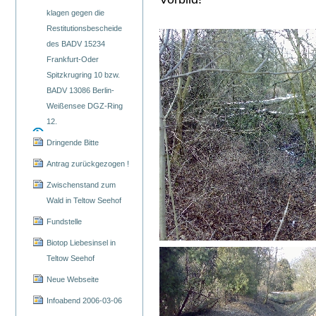
klagen gegen die
Restitutionsbescheide
des BADV 15234
Frankfurt-Oder
Spitzkrugring 10 bzw.
BADV 13086 Berlin-
Weißensee DGZ-Ring
12.
Dringende Bitte
Antrag zurückgezogen !
Zwischenstand zum
Wald in Teltow Seehof
Fundstelle
Biotop Liebesinsel in
Teltow Seehof
Neue Webseite
Infoabend 2006-03-06