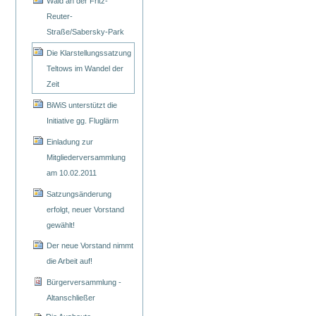
Wald an der Fritz-
Reuter-
Straße/Sabersky-Park
Die Klarstellungssatzung
Teltows im Wandel der
Zeit
BiWiS unterstützt die
Initiative gg. Fluglärm
Einladung zur
Mitgliederversammlung
am 10.02.2011
Satzungsänderung
erfolgt, neuer Vorstand
gewählt!
Der neue Vorstand nimmt
die Arbeit auf!
Bürgerversammlung -
Altanschließer