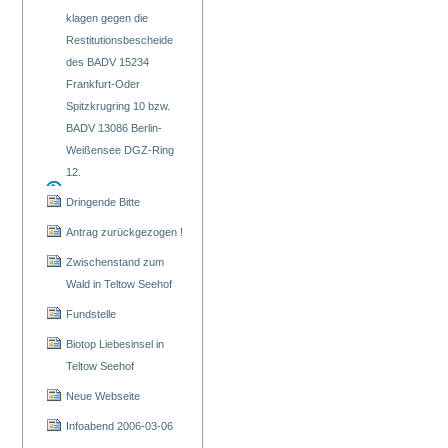
klagen gegen die
Restitutionsbescheide
des BADV 15234
Frankfurt-Oder
Spitzkrugring 10 bzw.
BADV 13086 Berlin-
Weißensee DGZ-Ring
12.
Dringende Bitte
Antrag zurückgezogen !
Zwischenstand zum
Wald in Teltow Seehof
Fundstelle
Biotop Liebesinsel in
Teltow Seehof
Neue Webseite
Infoabend 2006-03-06