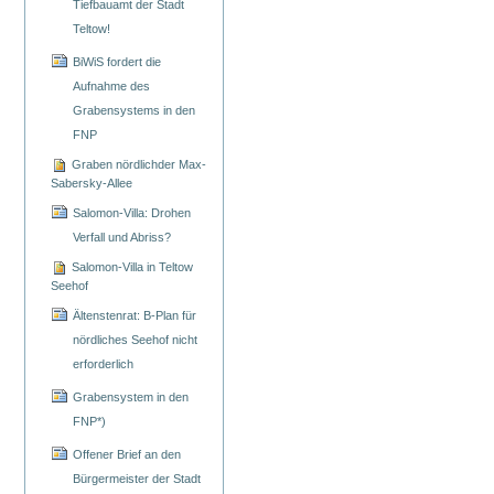
Tiefbauamt der Stadt
Teltow!
BiWiS fordert die
Aufnahme des
Grabensystems in den
FNP
Graben nördlichder Max-
Sabersky-Allee
Salomon-Villa: Drohen
Verfall und Abriss?
Salomon-Villa in Teltow
Seehof
Ältenstenrat: B-Plan für
nördliches Seehof nicht
erforderlich
Grabensystem in den
FNP*)
Offener Brief an den
Bürgermeister der Stadt