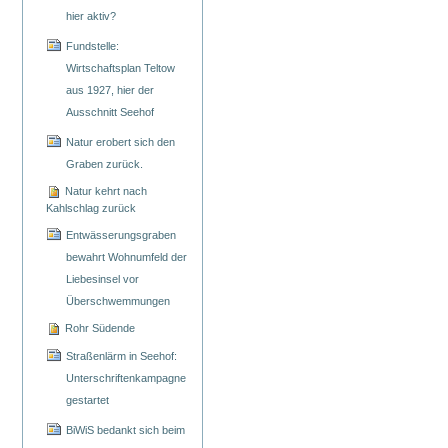
hier aktiv?
Fundstelle:
Wirtschaftsplan Teltow
aus 1927, hier der
Ausschnitt Seehof
Natur erobert sich den
Graben zurück.
Natur kehrt nach
Kahlschlag zurück
Entwässerungsgraben
bewahrt Wohnumfeld der
Liebesinsel vor
Überschwemmungen
Rohr Südende
Straßenlärm in Seehof:
Unterschriftenkampagne
gestartet
BiWiS bedankt sich beim