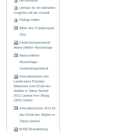
Die Ausbeute
Literatur für ein tolerantes
Umgehen mit der Umwelt
Fleißige Helfer
Bilder des Frühjahrsputz
2011
Gedächtsnisprotokoll -
Altanschließer Musterklage
Altanschließer
Musterklage -
Gedächtnisprotokoll
Innovationspreis des
Landkreises Potsdam
Mittelmark zum Erhalt des
Waldes in Teltow Seehof
2012 Landrat Herr Blasig
(SPD) Danke.
Innovationspreis 2012 für
den Erhalt des Waldes in
Teltow Seehof
BUND Brandenburg