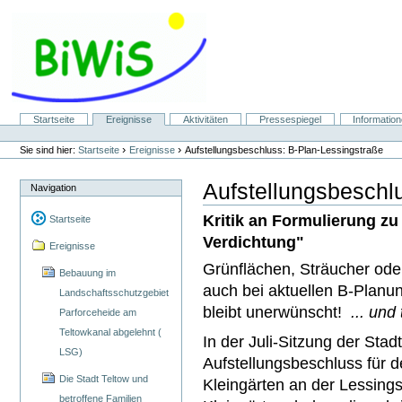
Direkt
zum
Inhalt
|
Direkt
zur
Navigation
Sektionen
Startseite
Ereignisse
Aktivitäten
Pressespiegel
Informatio
Benutzerspezifische
Werkzeuge
›
›
Sie sind hier:
Startseite
Ereignisse
Aufstellungsbeschluss: B-Plan-Lessingstraße
Aufstellungsbeschl
Navigation
Kritik an Formulierung z
Startseite
Verdichtung"
Ereignisse
Grünflächen, Sträucher ode
Bebauung im
auch bei aktuellen B-Planun
Landschaftsschutzgebiet
bleibt unerwünscht!
... und
Parforceheide am
Teltowkanal abgelehnt (
In der Juli-Sitzung der St
LSG)
Aufstellungsbeschluss für d
Die Stadt Teltow und
Kleingärten an der Lessing
betroffene Familien