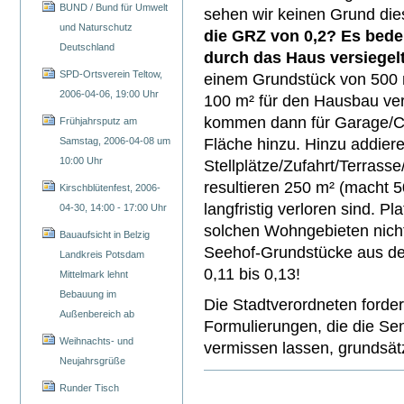
BUND / Bund für Umwelt
sehen wir keinen Grund di
und Naturschutz
die GRZ von 0,2? Es bede
Deutschland
durch das Haus versiege
SPD-Ortsverein Teltow,
einem Grundstück von 500 
2006-04-06, 19:00 Uhr
100 m² für den Hausbau ve
kommen dann für Garage/Car
Frühjahrsputz am
Samstag, 2006-04-08 um
Fläche hinzu. Hinzu addiere
10:00 Uhr
Stellplätze/Zufahrt/Terras
resultieren 250 m² (macht 
Kirschblütenfest, 2006-
langfristig verloren sind. P
04-30, 14:00 - 17:00 Uhr
solchen Wohngebieten nicht
Bauaufsicht in Belzig
Seehof-Grundstücke aus de
Landkreis Potsdam
0,11 bis 0,13!
Mittelmark lehnt
Bebauung im
Die Stadtverordneten forder
Außenbereich ab
Formulierungen, die die Sen
Weihnachts- und
vermissen lassen, grundsät
Neujahrsgrüße
Runder Tisch