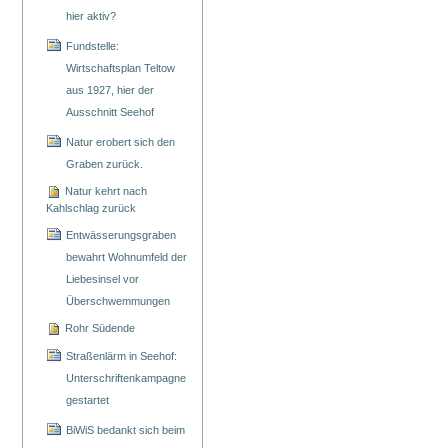
hier aktiv?
Fundstelle:
Wirtschaftsplan Teltow
aus 1927, hier der
Ausschnitt Seehof
Natur erobert sich den
Graben zurück.
Natur kehrt nach
Kahlschlag zurück
Entwässerungsgraben
bewahrt Wohnumfeld der
Liebesinsel vor
Überschwemmungen
Rohr Südende
Straßenlärm in Seehof:
Unterschriftenkampagne
gestartet
BiWiS bedankt sich beim