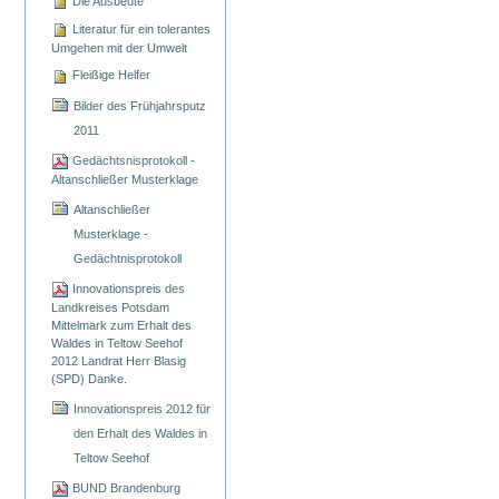
Die Ausbeute
Literatur für ein tolerantes
Umgehen mit der Umwelt
Fleißige Helfer
Bilder des Frühjahrsputz
2011
Gedächtsnisprotokoll -
Altanschließer Musterklage
Altanschließer
Musterklage -
Gedächtnisprotokoll
Innovationspreis des
Landkreises Potsdam
Mittelmark zum Erhalt des
Waldes in Teltow Seehof
2012 Landrat Herr Blasig
(SPD) Danke.
Innovationspreis 2012 für
den Erhalt des Waldes in
Teltow Seehof
BUND Brandenburg