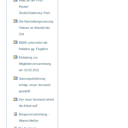
Wald an der Fritz-
Reuter-
Straße/Sabersky-Park
Die Klarstellungssatzung
Teltows im Wandel der
Zeit
BiWiS unterstützt die
Initiative gg. Fluglärm
Einladung zur
Mitgliederversammlung
am 10.02.2011
Satzungsänderung
erfolgt, neuer Vorstand
gewählt!
Der neue Vorstand nimmt
die Arbeit auf!
Bürgerversammlung -
Altanschließer