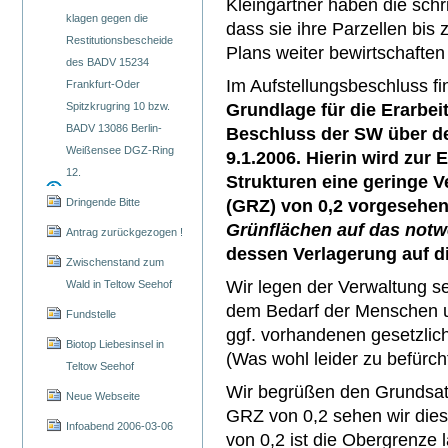
Kleingärtner haben die schr
klagen gegen die
dass sie ihre Parzellen bis 
Restitutionsbescheide
Plans weiter bewirtschaften
des BADV 15234
Im Aufstellungsbeschluss fin
Frankfurt-Oder
Spitzkrugring 10 bzw.
Grundlage für die Erarbe
BADV 13086 Berlin-
Beschluss der SW über d
Weißensee DGZ-Ring
9.1.2006. Hierin wird zur
12.
Strukturen eine geringe V
Dringende Bitte
(GRZ) von 0,2 vorgesehe
Grünflächen auf das not
Antrag zurückgezogen !
dessen Verlagerung auf di
Zwischenstand zum
Wir legen der Verwaltung s
Wald in Teltow Seehof
dem Bedarf der Menschen u
Fundstelle
ggf. vorhandenen gesetzlic
Biotop Liebesinsel in
(Was wohl leider zu befürcht
Teltow Seehof
Wir begrüßen den Grundsatz
Neue Webseite
GRZ von 0,2 sehen wir die
Infoabend 2006-03-06
von 0,2 ist die Obergrenze 