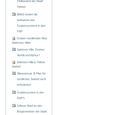
Tiefbauamt der Stadt
Teltow!
BiWiS fordert die
Aufnahme des
Grabensystems in den
FNP
Graben nördlichder Max-
Sabersky-Allee
Salomon-Villa: Drohen
Verfall und Abriss?
Salomon-Villa in Teltow
Seehof
Ältenstenrat: B-Plan für
nördliches Seehof nicht
erforderlich
Grabensystem in den
FNP*)
Offener Brief an den
Bürgermeister der Stadt