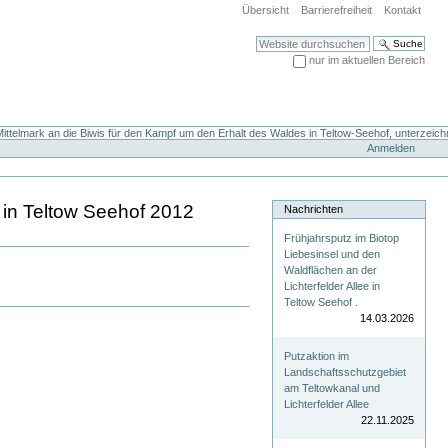
Übersicht
Barrierefreiheit
Kontakt
Website durchsuchen
nur im aktuellen Bereich
Erweiterte Suche…
ttelmark an die Biwis für den Kampf um den Erhalt des Waldes in Teltow-Seehof, unterzeich
Anmelden
 in Teltow Seehof 2012
Nachrichten
Frühjahrsputz im Biotop
Liebesinsel und den
Waldflächen an der
Lichterfelder Allee in
Teltow Seehof .
14.03.2026
Putzaktion im
Landschaftsschutzgebiet
am Teltowkanal und
Lichterfelder Allee
22.11.2025