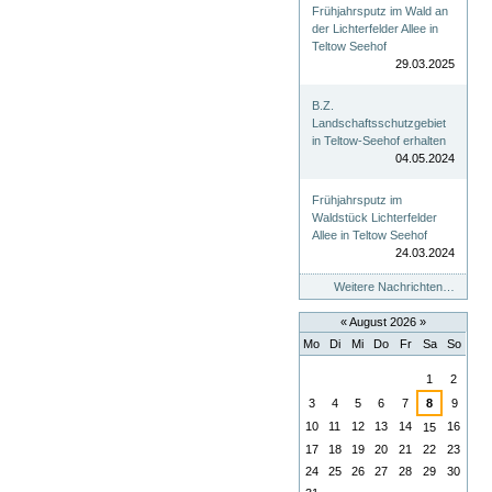
Frühjahrsputz im Wald an
der Lichterfelder Allee in
Teltow Seehof
29.03.2025
B.Z.
Landschaftsschutzgebiet
in Teltow-Seehof erhalten
04.05.2024
Frühjahrsputz im
Waldstück Lichterfelder
Allee in Teltow Seehof
24.03.2024
Weitere Nachrichten…
«
August 2026
»
Mo
Di
Mi
Do
Fr
Sa
So
August
1
2
3
4
5
6
7
8
9
10
11
12
13
14
16
15
17
18
19
20
21
22
23
24
25
26
27
28
29
30