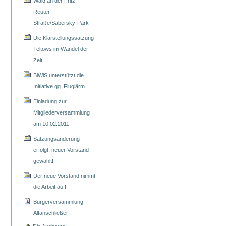
Wald an der Fritz-
Reuter-
Straße/Sabersky-Park
Die Klarstellungssatzung
Teltows im Wandel der
Zeit
BiWiS unterstützt die
Initiative gg. Fluglärm
Einladung zur
Mitgliederversammlung
am 10.02.2011
Satzungsänderung
erfolgt, neuer Vorstand
gewählt!
Der neue Vorstand nimmt
die Arbeit auf!
Bürgerversammlung -
Altanschließer