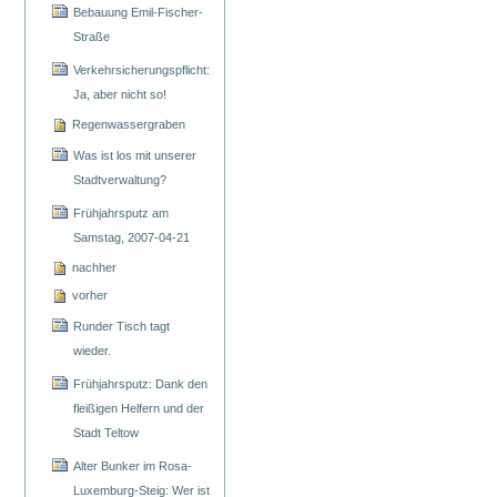
Bebauung Emil-Fischer-
Straße
Verkehrsicherungspflicht:
Ja, aber nicht so!
Regenwassergraben
Was ist los mit unserer
Stadtverwaltung?
Frühjahrsputz am
Samstag, 2007-04-21
nachher
vorher
Runder Tisch tagt
wieder.
Frühjahrsputz: Dank den
fleißigen Helfern und der
Stadt Teltow
Alter Bunker im Rosa-
Luxemburg-Steig: Wer ist