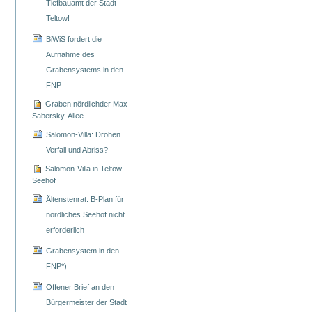
Tiefbauamt der Stadt
Teltow!
BiWiS fordert die
Aufnahme des
Grabensystems in den
FNP
Graben nördlichder Max-
Sabersky-Allee
Salomon-Villa: Drohen
Verfall und Abriss?
Salomon-Villa in Teltow
Seehof
Ältenstenrat: B-Plan für
nördliches Seehof nicht
erforderlich
Grabensystem in den
FNP*)
Offener Brief an den
Bürgermeister der Stadt