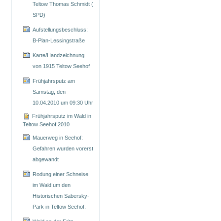
Teltow Thomas Schmidt (
SPD)
Aufstellungsbeschluss:
B-Plan-Lessingstraße
Karte/Handzeichnung
von 1915 Teltow Seehof
Frühjahrsputz am
Samstag, den
10.04.2010 um 09:30 Uhr
Frühjahrsputz im Wald in
Teltow Seehof 2010
Mauerweg in Seehof:
Gefahren wurden vorerst
abgewandt
Rodung einer Schneise
im Wald um den
Historischen Sabersky-
Park in Teltow Seehof.