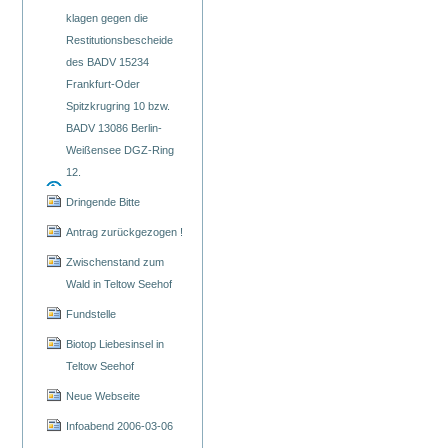
klagen gegen die
Restitutionsbescheide
des BADV 15234
Frankfurt-Oder
Spitzkrugring 10 bzw.
BADV 13086 Berlin-
Weißensee DGZ-Ring
12.
Dringende Bitte
Antrag zurückgezogen !
Zwischenstand zum
Wald in Teltow Seehof
Fundstelle
Biotop Liebesinsel in
Teltow Seehof
Neue Webseite
Infoabend 2006-03-06